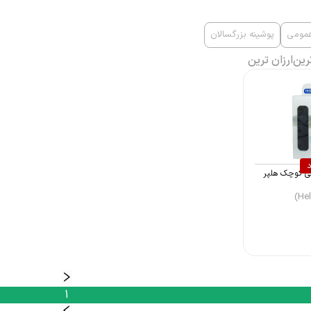
مومی
پوشینه بزرگسالان
رین
ارزان ترین
د
ی کوچک هلپر
1