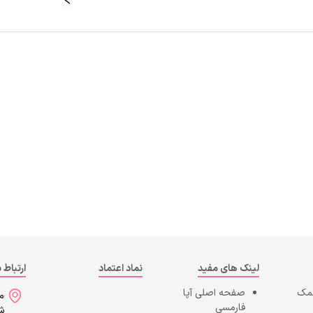
لینک های مفید
نماد اعتماد
ارتباط ب
کمک
صفحه اصلی
آپا
می
فارمسی
شه