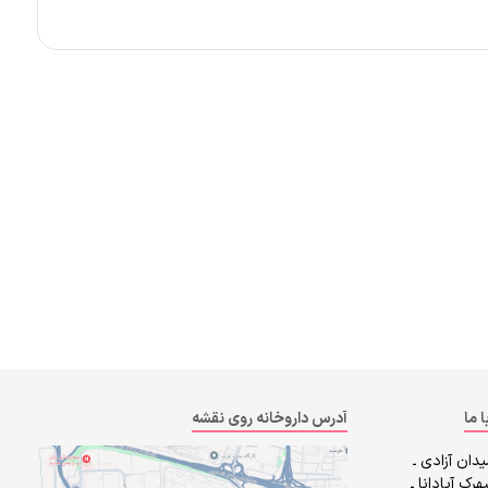
ا ما
آدرس داروخانه روی نقشه
دان آزادی ـ
رک آپادانا ـ