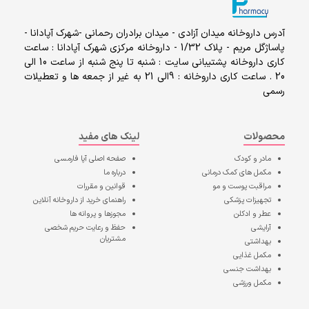
آدرس داروخانه میدان آزادی - میدان برادران رحمانی -شهرک آپادانا -
پاساژگل مریم - پلاک 1/32 - داروخانه مرکزی شهرک آپادانا : ساعت
کاری داروخانه پشتیبانی سایت : شنبه تا پنج شنبه از ساعت 10 الی
20 . ساعت کاری داروخانه : 9الی 21 به غیر از جمعه ها و تعطیلات
رسمی
محصولات
لینک های مفید
مادر و کودک
صفحه اصلی
آپا فارمسی
مکمل های کمک درمانی
درباره ما
مراقبت پوست و مو
قوانین و مقررات
تجهیزات پزشکی
راهنمای خرید از داروخانه آنلاین
عطر و ادکلن
مجوزها و پروانه ها
آرایشی
حفظ و رعایت حریم شخصی
مشتریان
بهداشتی
مکمل غذایی
بهداشت جنسی
مکمل ورزشی