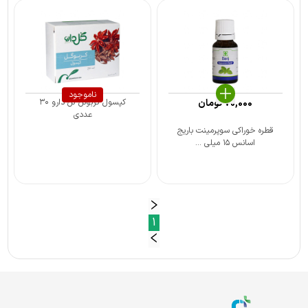
ناموجود
70,000
تومان
کپسول کربوگل گل دارو ۳۰
عددی
قطره خوراکی سوپرمینت باریج
اسانس ۱۵ میلی ...
1