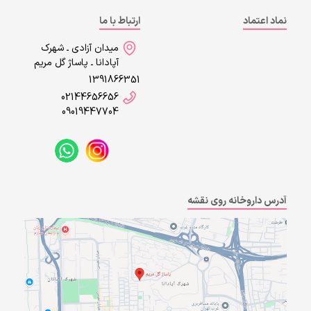
نماد اعتماد
ارتباط با ما
میدان آزادی ـ شهرک
آپادانا ـ پاساژ گل مریم
1391866351
02144656656
09019447704
آدرس داروخانه روی نقشه