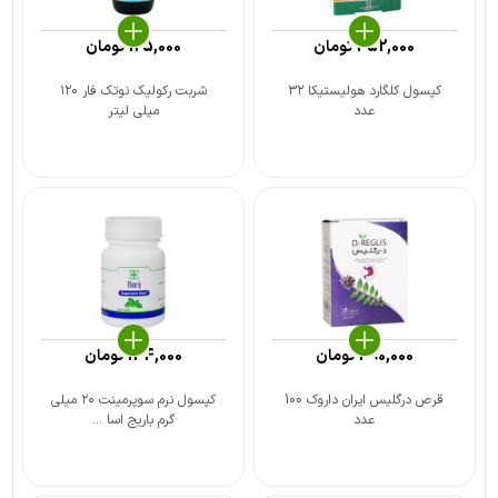
352,000
تومان
125,000
تومان
کپسول کلگارد هولیستیکا ۳۲
شربت رکولیک نوتک فار ۱۲۰
عدد
میلی لیتر
390,000
تومان
144,000
تومان
قرص درگلیس ایران داروک 100
کپسول نرم سوپرمینت ۲۰ میلی
عدد
گرم باریج اسا ...