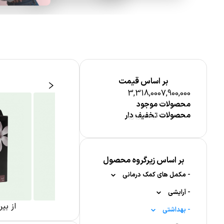
بر اساس قیمت
3,318,000
7,900,000
محصولات موجود
محصولات تخفیف دار
قیمت (ریال)
بهداشت آقایان
بر اساس زیرگروه محصول
-
مکمل های کمک درمانی
-
-
آرایشی
مکمل گوارش و معده
بهداشت بانوان
از بی
-
-
-
-
بهداشتی
بینایی (چشم)
آرایش چشم و ابرو
برطرف کننده یبوست