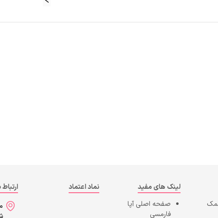
لینک های مفید
نماد اعتماد
ارتباط ب
کمک
صفحه اصلی
آپا
می
فارمسی
شه