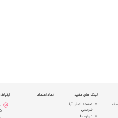
لینک های مفید
نماد اعتماد
ارتباط ب
کمک
صفحه اصلی
آپا
می
فارمسی
شه
درباره ما
پا