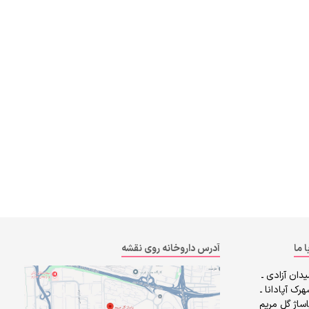
ا ما
آدرس داروخانه روی نقشه
دان آزادی ـ
رک آپادانا ـ
ساژ گل مریم