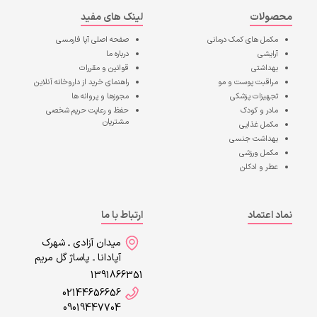
محصولات
لینک های مفید
مکمل های کمک درمانی
صفحه اصلی
آپا فارمسی
آرایشی
درباره ما
بهداشتی
قوانین و مقررات
مراقبت پوست و مو
راهنمای خرید از داروخانه آنلاین
تجهیزات پزشکی
مجوزها و پروانه ها
مادر و کودک
حفظ و رعایت حریم شخصی
مشتریان
مکمل غذایی
بهداشت جنسی
مکمل ورزشی
عطر و ادکلن
نماد اعتماد
ارتباط با ما
میدان آزادی ـ شهرک
آپادانا ـ پاساژ گل مریم
1391866351
02144656656
09019447704