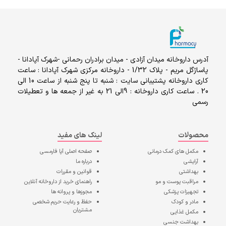
آدرس داروخانه میدان آزادی - میدان برادران رحمانی -شهرک آپادانا -
پاساژگل مریم - پلاک 1/32 - داروخانه مرکزی شهرک آپادانا : ساعت
کاری داروخانه پشتیبانی سایت : شنبه تا پنج شنبه از ساعت 10 الی
20 . ساعت کاری داروخانه : 9الی 21 به غیر از جمعه ها و تعطیلات
رسمی
محصولات
لینک های مفید
مکمل های کمک درمانی
صفحه اصلی
آپا فارمسی
آرایشی
درباره ما
بهداشتی
قوانین و مقررات
مراقبت پوست و مو
راهنمای خرید از داروخانه آنلاین
تجهیزات پزشکی
مجوزها و پروانه ها
مادر و کودک
حفظ و رعایت حریم شخصی
مشتریان
مکمل غذایی
بهداشت جنسی