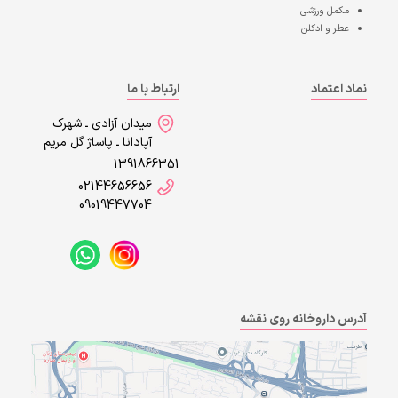
مکمل ورزشی
عطر و ادکلن
نماد اعتماد
ارتباط با ما
میدان آزادی ـ شهرک
آپادانا ـ پاساژ گل مریم
1391866351
02144656656
09019447704
آدرس داروخانه روی نقشه