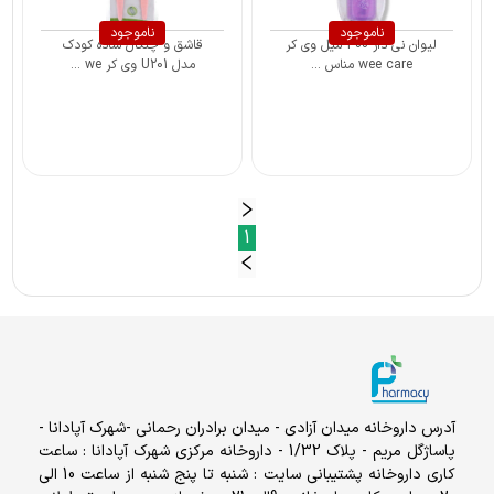
ناموجود
ناموجود
لیوان نی دار 300 میل وی کر
قاشق و چنگال ساده کودک
wee care مناس ...
مدل U201 وی کر we ...
1
آدرس داروخانه میدان آزادی - میدان برادران رحمانی -شهرک آپادانا -
پاساژگل مریم - پلاک 1/32 - داروخانه مرکزی شهرک آپادانا : ساعت
کاری داروخانه پشتیبانی سایت : شنبه تا پنج شنبه از ساعت 10 الی