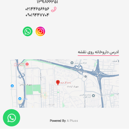
1391866351
02144656656
09019447704
آدرس داروخانه روی نقشه
Powered By
A Pluss