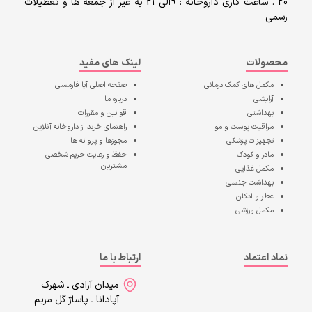
20 . ساعت کاری داروخانه : 9الی 21 به غیر از جمعه ها و تعطیلات
رسمی
محصولات
لینک های مفید
مکمل های کمک درمانی
صفحه اصلی
آپا فارمسی
آرایشی
درباره ما
بهداشتی
قوانین و مقررات
مراقبت پوست و مو
راهنمای خرید از داروخانه آنلاین
تجهیزات پزشکی
مجوزها و پروانه ها
مادر و کودک
حفظ و رعایت حریم شخصی
مشتریان
مکمل غذایی
بهداشت جنسی
عطر و ادکلن
مکمل ورزشی
نماد اعتماد
ارتباط با ما
میدان آزادی ـ شهرک
آپادانا ـ پاساژ گل مریم