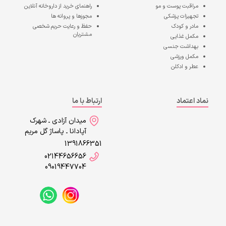
مراقبت پوست و مو
راهنمای خرید از داروخانه آنلاین
تجهیزات پزشکی
مجوزها و پروانه ها
مادر و کودک
حفظ و رعایت حریم شخصی
مشتریان
مکمل غذایی
بهداشت جنسی
مکمل ورزشی
عطر و ادکلن
نماد اعتماد
ارتباط با ما
میدان آزادی ـ شهرک
آپادانا ـ پاساژ گل مریم
1391866351
02144656656
09019447704