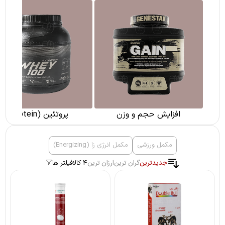
پری هورمون (pre hormone)
پروتئین (Protein)
مکمل ورزشی
مکمل انرژی زا (Energizing)
جدیدترین
گران ترین
ارزان ترین
4 کالا
فیلتر ها