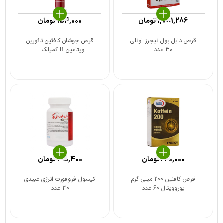
1,781,286
تومان
154,000
تومان
قرص دابل بول نیچرز اونلی
قرص جوشان کافئین تائورین
۳۰ عدد
ویتامین B کمپلک ...
660,000
تومان
290,400
تومان
قرص کافئین 200 میلی گرم
کپسول فروفورت انرژی عبیدی
یوروویتال 60 عدد
30 عدد