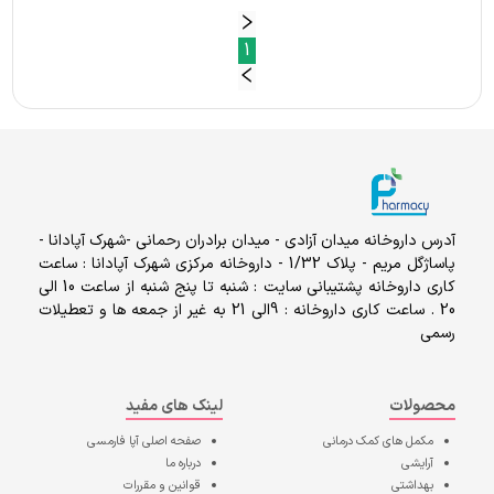
1
آدرس داروخانه میدان آزادی - میدان برادران رحمانی -شهرک آپادانا -
پاساژگل مریم - پلاک 1/32 - داروخانه مرکزی شهرک آپادانا : ساعت
کاری داروخانه پشتیبانی سایت : شنبه تا پنج شنبه از ساعت 10 الی
20 . ساعت کاری داروخانه : 9الی 21 به غیر از جمعه ها و تعطیلات
رسمی
محصولات
لینک های مفید
مکمل های کمک درمانی
صفحه اصلی
آپا فارمسی
آرایشی
درباره ما
بهداشتی
قوانین و مقررات