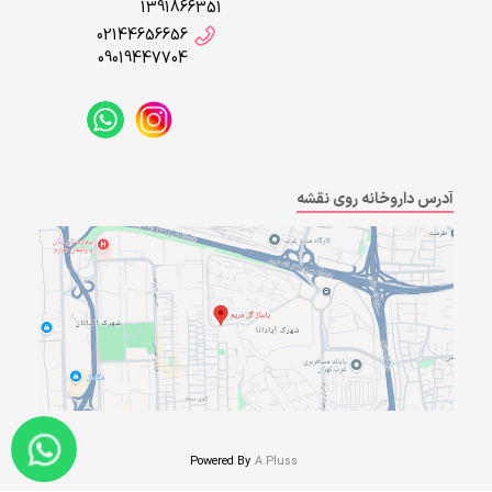
1391866351
02144656656
09019447704
آدرس داروخانه روی نقشه
Powered By
A Pluss