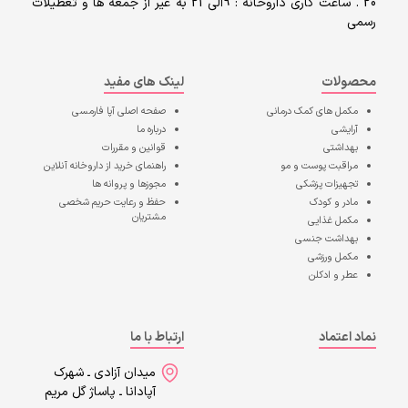
20 . ساعت کاری داروخانه : 9الی 21 به غیر از جمعه ها و تعطیلات
رسمی
محصولات
لینک های مفید
مکمل های کمک درمانی
صفحه اصلی
آپا فارمسی
آرایشی
درباره ما
بهداشتی
قوانین و مقررات
مراقبت پوست و مو
راهنمای خرید از داروخانه آنلاین
تجهیزات پزشکی
مجوزها و پروانه ها
مادر و کودک
حفظ و رعایت حریم شخصی
مشتریان
مکمل غذایی
بهداشت جنسی
مکمل ورزشی
عطر و ادکلن
نماد اعتماد
ارتباط با ما
میدان آزادی ـ شهرک
آپادانا ـ پاساژ گل مریم