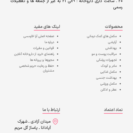
20 . ساعت کاری داروخانه : 9الی 21 به غیر از جمعه ها و تعطیلات
رسمی
محصولات
لینک های مفید
مکمل های کمک درمانی
صفحه اصلی
آپا فارمسی
آرایشی
درباره ما
بهداشتی
قوانین و مقررات
مراقبت پوست و مو
راهنمای خرید از داروخانه آنلاین
تجهیزات پزشکی
مجوزها و پروانه ها
مادر و کودک
حفظ و رعایت حریم شخصی
مشتریان
مکمل غذایی
بهداشت جنسی
مکمل ورزشی
عطر و ادکلن
نماد اعتماد
ارتباط با ما
میدان آزادی ـ شهرک
آپادانا ـ پاساژ گل مریم