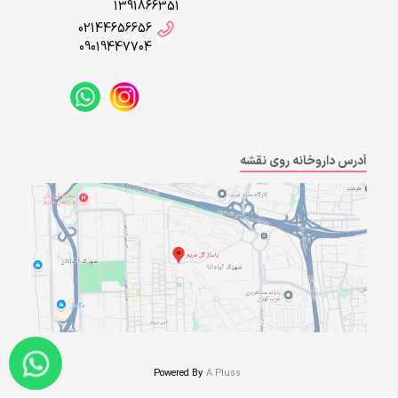
1391866351
02144656656
09019447704
آدرس داروخانه روی نقشه
Powered By
A Pluss