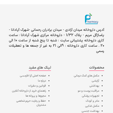
آدرس داروخانه میدان آزادی - میدان برادران رحمانی -شهرک آپادانا -
پاساژگل مریم - پلاک 1/32 - داروخانه مرکزی شهرک آپادانا : ساعت
کاری داروخانه پشتیبانی سایت : شنبه تا پنج شنبه از ساعت 10 الی
20 . ساعت کاری داروخانه : 9الی 21 به غیر از جمعه ها و تعطیلات
رسمی
محصولات
لینک های مفید
مکمل های کمک درمانی
صفحه اصلی
آپا فارمسی
آرایشی
درباره ما
بهداشتی
قوانین و مقررات
مراقبت پوست و مو
راهنمای خرید از داروخانه آنلاین
تجهیزات پزشکی
مجوزها و پروانه ها
مادر و کودک
حفظ و رعایت حریم شخصی
مشتریان
مکمل غذایی
بهداشت جنسی