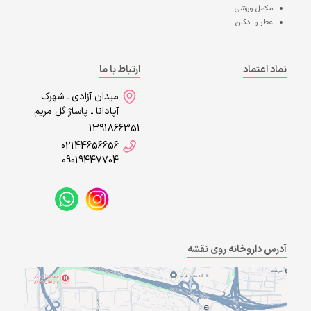
مکمل ورزشی
عطر و ادکلن
نماد اعتماد
ارتباط با ما
میدان آزادی ـ شهرک
آپادانا ـ پاساژ گل مریم
1391866351
02144656656
09019447704
آدرس داروخانه روی نقشه