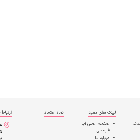
لینک های مفید
نماد اعتماد
ارتباط ب
کمک
صفحه اصلی
آپا
می
فارمسی
شه
درباره ما
پا