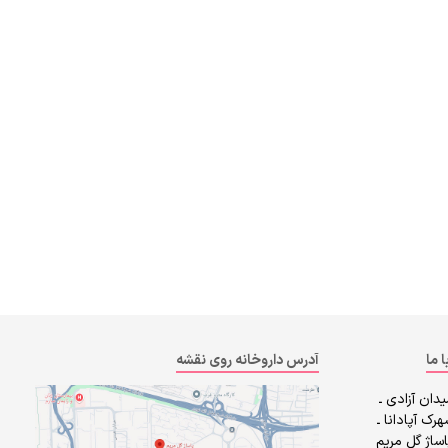
ا ما
آدرس داروخانه روی نقشه
دان آزادی ـ
رک آپادانا ـ
ساژ گل مریم