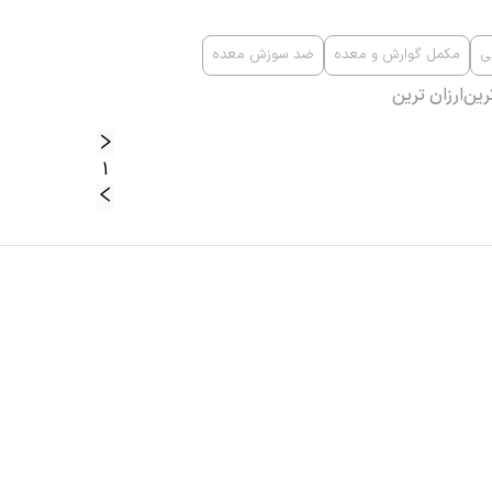
ی
مکمل گوارش و معده
ضد سوزش معده
رین
ارزان ترین
1