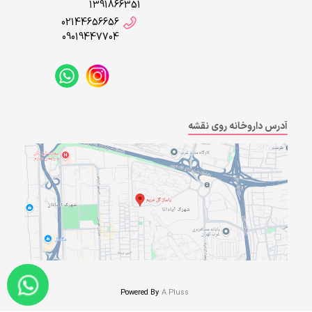
1391866351
02144656656
09019447704
آدرس داروخانه روی نقشه
Powered By
A Pluss