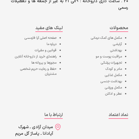
20 . ساعت کاری داروخانه : 9الی 21 به غیر از جمعه ها و تعطیلات
رسمی
محصولات
لینک های مفید
مکمل های کمک درمانی
صفحه اصلی
آپا فارمسی
آرایشی
درباره ما
بهداشتی
قوانین و مقررات
مراقبت پوست و مو
راهنمای خرید از داروخانه آنلاین
تجهیزات پزشکی
مجوزها و پروانه ها
مادر و کودک
حفظ و رعایت حریم شخصی
مشتریان
مکمل غذایی
بهداشت جنسی
مکمل ورزشی
عطر و ادکلن
نماد اعتماد
ارتباط با ما
میدان آزادی ـ شهرک
آپادانا ـ پاساژ گل مریم