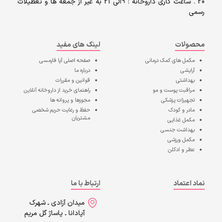
20 . ساعت کاری داروخانه : 9الی 21 به غیر از جمعه ها و تعطیلات
رسمی
محصولات
لینک های مفید
مکمل های کمک درمانی
صفحه اصلی
آپا فارمسی
آرایشی
درباره ما
بهداشتی
قوانین و مقررات
مراقبت پوست و مو
راهنمای خرید از داروخانه آنلاین
تجهیزات پزشکی
مجوزها و پروانه ها
مادر و کودک
حفظ و رعایت حریم شخصی
مشتریان
مکمل غذایی
بهداشت جنسی
مکمل ورزشی
عطر و ادکلن
نماد اعتماد
ارتباط با ما
میدان آزادی ـ شهرک
آپادانا ـ پاساژ گل مریم