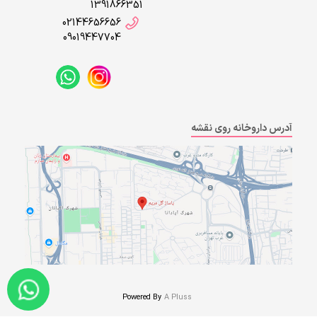
1391866351
02144656656
09019447704
آدرس داروخانه روی نقشه
Powered By
A Pluss