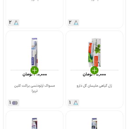
2
2
65,000
تومان
410,000
تومان
ژل گیاهی ملیسان گل دارو
مسواک ارتودنسی براکت کلین
تریزا
1
1