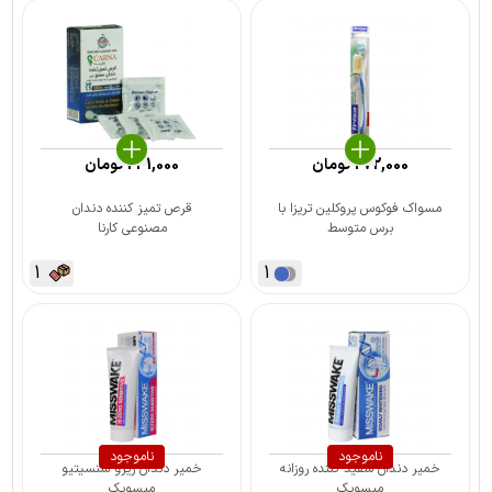
272,000
تومان
231,000
تومان
مسواک فوکوس پروکلین تریزا با
قرص تمیز کننده دندان
برس متوسط
مصنوعی کارنا
1
1
ناموجود
ناموجود
خمیر دندان سفید کننده روزانه
خمیر دندان زیرو سنسیتیو
میسویک
میسویک