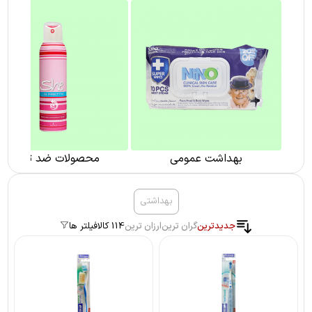
د
بهداشت عمومی
محصولات ضد تعریق
بهداشتی
جدیدترین
گران ترین
ارزان ترین
114 کالا
فیلتر ها