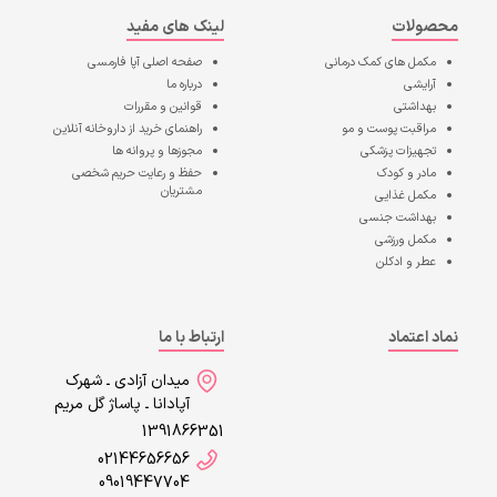
محصولات
لینک های مفید
مکمل های کمک درمانی
صفحه اصلی
آپا فارمسی
آرایشی
درباره ما
بهداشتی
قوانین و مقررات
مراقبت پوست و مو
راهنمای خرید از داروخانه آنلاین
تجهیزات پزشکی
مجوزها و پروانه ها
مادر و کودک
حفظ و رعایت حریم شخصی
مشتریان
مکمل غذایی
بهداشت جنسی
مکمل ورزشی
عطر و ادکلن
نماد اعتماد
ارتباط با ما
میدان آزادی ـ شهرک
آپادانا ـ پاساژ گل مریم
1391866351
02144656656
09019447704