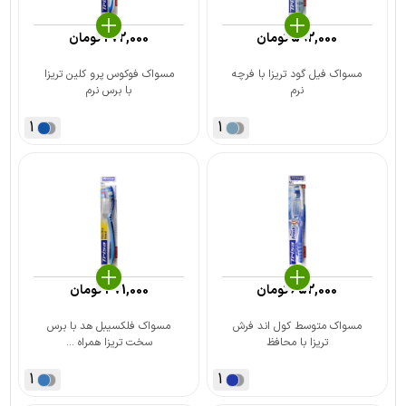
592,000
تومان
272,000
تومان
مسواک فیل گود تریزا با فرچه
مسواک فوکوس پرو کلین تریزا
نرم
با برس نرم
1
1
652,000
تومان
471,000
تومان
مسواک متوسط کول اند فرش
مسواک فلکسیبل هد با برس
تریزا با محافظ
سخت تریزا همراه ...
1
1