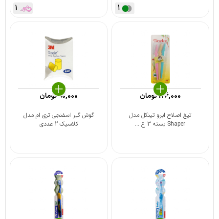
1
1
126,000
تومان
90,000
تومان
تیغ اصلاح ابرو تینکل مدل
گوش گیر اسفنجی تری ام مدل
Shaper بسته 3 ع ...
کلاسیک 2 عددی