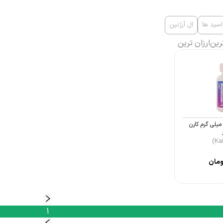
اسید ها
ال آرژنین
رین
ارزان ترین
رص ال آرژنین 500 میلی گرم کارن
مان
1