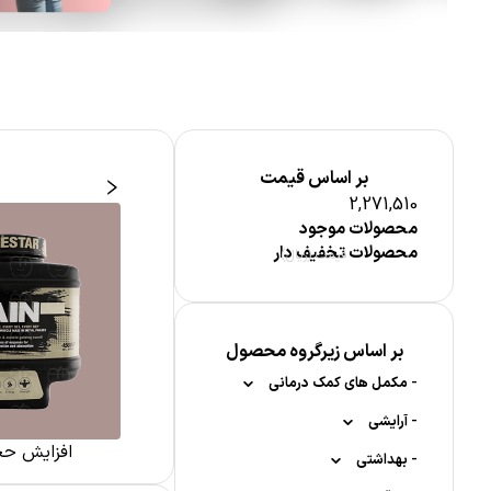
بر اساس قیمت
2,271,510
محصولات موجود
محصولات تخفیف دار
قیمت (ریال)
 وزن ورزشی
آمینو اسید ها
بر اساس زیرگروه محصول
-
مکمل های کمک درمانی
-
-
آرایشی
مکمل گوارش و معده
افزایش حج
-
-
-
-
بهداشتی
بینایی (چشم)
آرایش چشم و ابرو
برطرف کننده یبوست