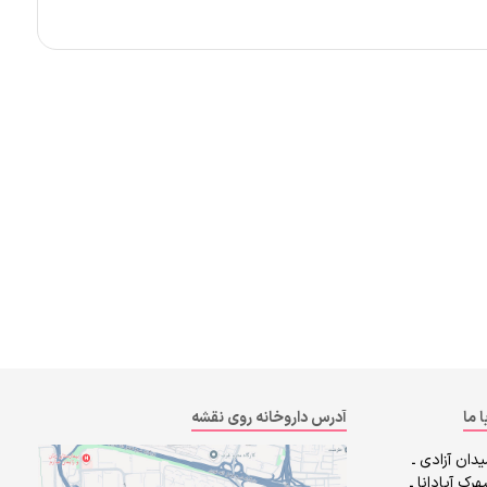
ا ما
آدرس داروخانه روی نقشه
دان آزادی ـ
رک آپادانا ـ