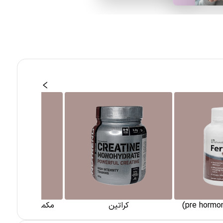
کراتین
مکمل انرژی زا (Energizing)