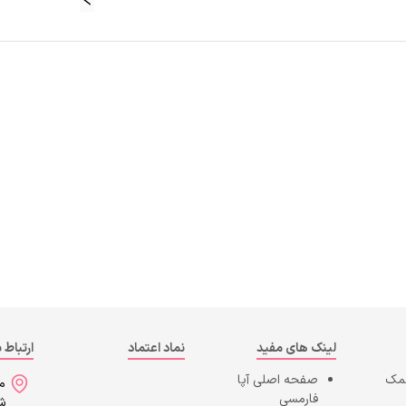
لینک های مفید
نماد اعتماد
ارتباط ب
کمک
صفحه اصلی
آپا
می
فارمسی
شه