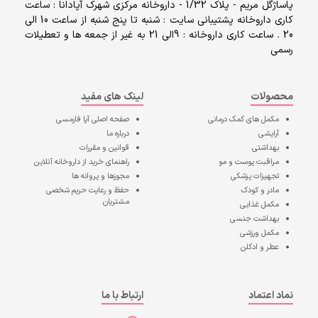
پاساژگل مریم - پلاک 1/32 - داروخانه مرکزی شهرک آپادانا : ساعت
کاری داروخانه پشتیبانی سایت : شنبه تا پنج شنبه از ساعت 10 الی
20 . ساعت کاری داروخانه : 9الی 21 به غیر از جمعه ها و تعطیلات
رسمی
محصولات
لینک های مفید
مکمل های کمک درمانی
صفحه اصلی
آپا فارمسی
آرایشی
درباره ما
بهداشتی
قوانین و مقررات
مراقبت پوست و مو
راهنمای خرید از داروخانه آنلاین
تجهیزات پزشکی
مجوزها و پروانه ها
مادر و کودک
حفظ و رعایت حریم شخصی
مشتریان
مکمل غذایی
بهداشت جنسی
مکمل ورزشی
عطر و ادکلن
نماد اعتماد
ارتباط با ما