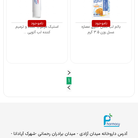
ناموجود
ناموجود
بالم لب کامان حاوی عصاره
استیک مرطوب کننده و ترمیم
عسل وزن 3.5 گرم
کننده لب آتوپی ...
1
آدرس داروخانه میدان آزادی - میدان برادران رحمانی -شهرک آپادانا -