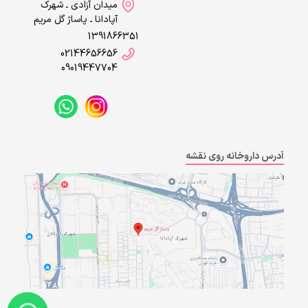
میدان آزادی ـ شهرک
آپادانا ـ پاساژ گل مریم
1391866351
02144656656
09019447704
آدرس داروخانه روی نقشه