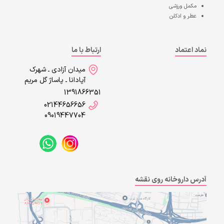
مکمل ورزشی
عطر و ادکلن
نماد اعتماد
ارتباط با ما
میدان آزادی ـ شهرک
آپادانا ـ پاساژ گل مریم
1391866351
02144656656
09019447704
آدرس داروخانه روی نقشه