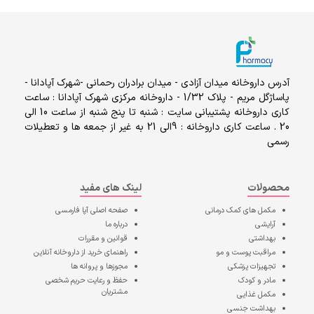
آدرس داروخانه میدان آزادی - میدان برادران رحمانی -شهرک آپادانا -
پاساژگل مریم - پلاک 1/32 - داروخانه مرکزی شهرک آپادانا : ساعت
کاری داروخانه پشتیبانی سایت : شنبه تا پنج شنبه از ساعت 10 الی
20 . ساعت کاری داروخانه : 9الی 21 به غیر از جمعه ها و تعطیلات
رسمی
محصولات
لینک های مفید
مکمل های کمک درمانی
صفحه اصلی
آپا فارمسی
آرایشی
درباره ما
بهداشتی
قوانین و مقررات
مراقبت پوست و مو
راهنمای خرید از داروخانه آنلاین
تجهیزات پزشکی
مجوزها و پروانه ها
مادر و کودک
حفظ و رعایت حریم شخصی
مشتریان
مکمل غذایی
بهداشت جنسی