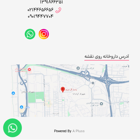
1391866351
02144656656
09019447704
آدرس داروخانه روی نقشه
Powered By
A Pluss