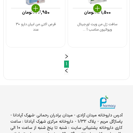
841,500
تومان
664,950
تومان
سافت ژل من ویت اورجینال
قرص اکتی من ابیان دارو 30
ویواتیون مناسب آ ...
عدد
1
آدرس داروخانه میدان آزادی - میدان برادران رحمانی -شهرک آپادانا -
پاساژگل مریم - پلاک 1/32 - داروخانه مرکزی شهرک آپادانا : ساعت
کاری داروخانه پشتیبانی سایت : شنبه تا پنج شنبه از ساعت 10 الی