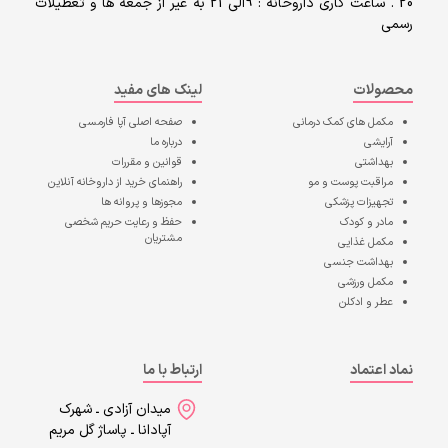
20 . ساعت کاری داروخانه : 9الی 21 به غیر از جمعه ها و تعطیلات
رسمی
محصولات
لینک های مفید
مکمل های کمک درمانی
صفحه اصلی
آپا فارمسی
آرایشی
درباره ما
بهداشتی
قوانین و مقررات
مراقبت پوست و مو
راهنمای خرید از داروخانه آنلاین
تجهیزات پزشکی
مجوزها و پروانه ها
مادر و کودک
حفظ و رعایت حریم شخصی
مشتریان
مکمل غذایی
بهداشت جنسی
مکمل ورزشی
عطر و ادکلن
نماد اعتماد
ارتباط با ما
میدان آزادی ـ شهرک
آپادانا ـ پاساژ گل مریم