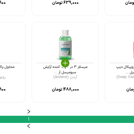
مان
639,000
تومان
900
روپیکال دیپ
میسلار 3 در 1 پاک کننده آرایش
محلول پاک 
سبومیسل آر ...
آردن (Ardene)
رویوال 
مان
488,000
تومان
900
1