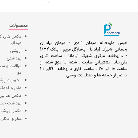
محصولات
مکمل های 
آدرس داروخانه میدان آزادی - میدان برادران
درمانی
رحمانی -شهرک آپادانا - پاساژگل مریم - پلاک 1/32
آرایشی
- داروخانه مرکزی شهرک آپادانا : ساعت کاری
بهداشتی
داروخانه پشتیبانی سایت : شنبه تا پنج شنبه از
مراقبت پوست
ساعت 10 الی 20 . ساعت کاری داروخانه : 9الی 21
مو
به غیر از جمعه ها و تعطیلات رسمی
تجهیزات پزش
مادر و کودک
مکمل غذایی
بهداشت جن
مکمل ورزشی
عطر و ادکلن