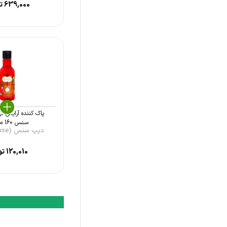
639,000
تو
چلنج (Challenge)
سولس (Solace)
اویدرم (Eviderm)
درماتیپیک (Dermatypique)
نوکس (Nuxe)
پاک کننده آرایش ت
سنس 160 میل ...
دیپ سنس (Deep Sense)
120,010
تو