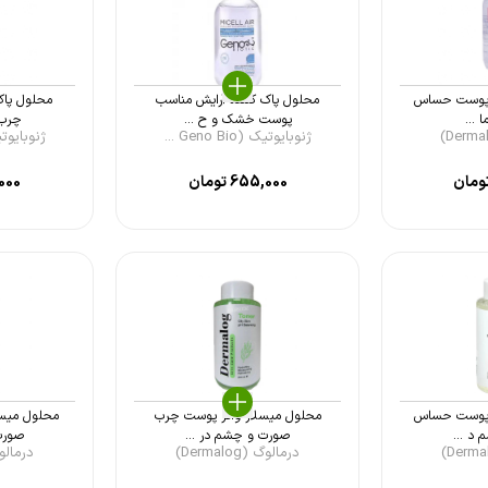
ر پوست حساس
محلول پاک کننده آرایش مناسب
محلول پاک
 ...
پوست خشک و ح ...
چرب 
ژنوبایوتیک (Geno Bio ...
ژنوبایوتیک (Bio
ومان
655,000
تومان
000
ر پوست حساس
محلول میسلار واتر پوست چرب
محلول میس
د ...
صورت و چشم در ...
صورت
درمالوگ (Dermalog)
درمالوگ (og