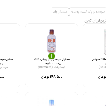
شوینده و پاک کننده پوست
میسلار واتر
رین
ارزان ترین
میسلار واتر Biovit Gold سولس -
محلول میسلار واتر روشن کننده
محلول میسل
پوست ملالیف ...
جوش
درمالیفت (Dermalift)
درمالیفت (t
ومان
148,500
تومان
000