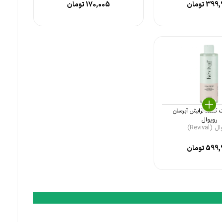
399,
تومان
170,005
تومان
کننده آرایش آبرسان
رویوال
(Revival)
599,
تومان