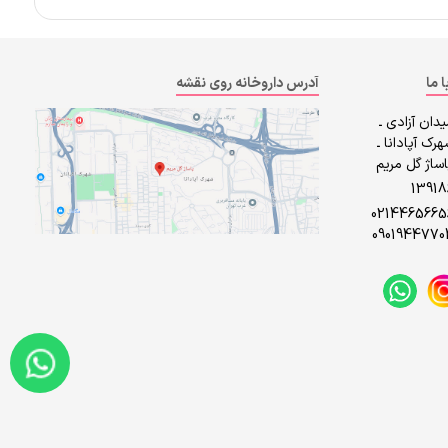
ا ما
آدرس داروخانه روی نقشه
دان آزادی ـ
رک آپادانا ـ
ساژ گل مریم
1391
0214465665
0901944770