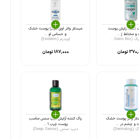
 کننده آرایش پوست
میسلار واتر اوی هیدرا پوست خشک
و مختلط ژ ...
و حساس او ...
Geno  ...
اویدرم (Eviderm)
370,
تومان
187,000
تومان
لار واتر پوست خشک
پاک کننده آرایش دیپ سنس مناسب
 و چشم در ...
پوست چرب 1 ...
Dermal)
دیپ سنس (Deep Sense)