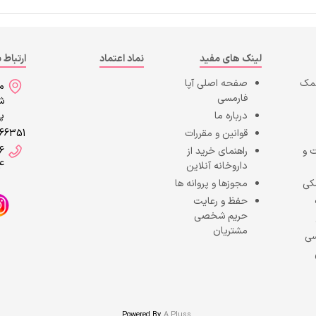
لینک های مفید
نماد اعتماد
ارتباط ب
کمک
صفحه اصلی
آپا
می
فارمسی
شه
درباره ما
پا
قوانین و مقررات
866351
 و
راهنمای خرید از
6
داروخانه آنلاین
4
کی
مجوزها و پروانه ها
حفظ و رعایت
حریم شخصی
مشتریان
سی
Powered By
A Pluss