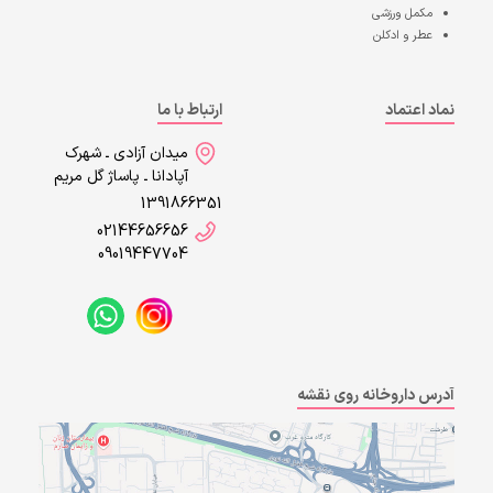
مکمل ورزشی
عطر و ادکلن
نماد اعتماد
ارتباط با ما
میدان آزادی ـ شهرک
آپادانا ـ پاساژ گل مریم
1391866351
02144656656
09019447704
آدرس داروخانه روی نقشه