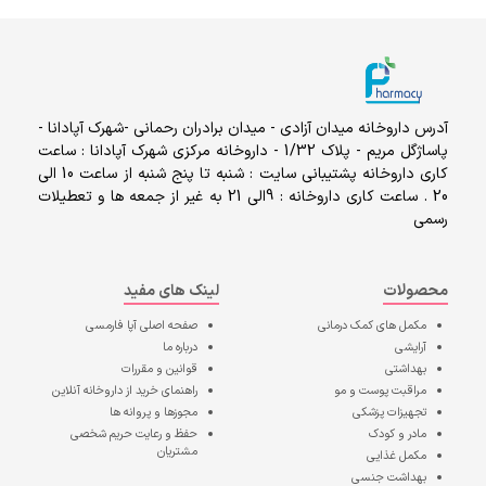
آدرس داروخانه میدان آزادی - میدان برادران رحمانی -شهرک آپادانا -
پاساژگل مریم - پلاک 1/32 - داروخانه مرکزی شهرک آپادانا : ساعت
کاری داروخانه پشتیبانی سایت : شنبه تا پنج شنبه از ساعت 10 الی
20 . ساعت کاری داروخانه : 9الی 21 به غیر از جمعه ها و تعطیلات
رسمی
محصولات
لینک های مفید
مکمل های کمک درمانی
صفحه اصلی
آپا فارمسی
آرایشی
درباره ما
بهداشتی
قوانین و مقررات
مراقبت پوست و مو
راهنمای خرید از داروخانه آنلاین
تجهیزات پزشکی
مجوزها و پروانه ها
مادر و کودک
حفظ و رعایت حریم شخصی
مشتریان
مکمل غذایی
بهداشت جنسی