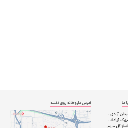
ا ما
آدرس داروخانه روی نقشه
دان آزادی ـ
رک آپادانا ـ
ساژ گل مریم