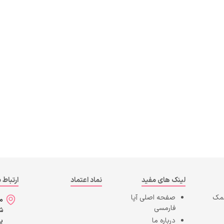
لینک های مفید
نماد اعتماد
ارتباط ب
کمک
صفحه اصلی
آپا
می
فارمسی
شه
درباره ما
پا