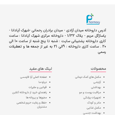
آدرس داروخانه میدان آزادی - میدان برادران رحمانی -شهرک آپادانا -
پاساژگل مریم - پلاک 1/32 - داروخانه مرکزی شهرک آپادانا : ساعت
کاری داروخانه پشتیبانی سایت : شنبه تا پنج شنبه از ساعت 10 الی
20 . ساعت کاری داروخانه : 9الی 21 به غیر از جمعه ها و تعطیلات
رسمی
محصولات
لینک های مفید
مکمل های کمک درمانی
صفحه اصلی
آپا فارمسی
آرایشی
درباره ما
بهداشتی
قوانین و مقررات
مراقبت پوست و مو
راهنمای خرید از داروخانه آنلاین
تجهیزات پزشکی
مجوزها و پروانه ها
مادر و کودک
حفظ و رعایت حریم شخصی
مشتریان
مکمل غذایی
بهداشت جنسی