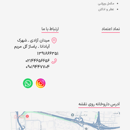
مکمل ورزشی
عطر و ادکلن
نماد اعتماد
ارتباط با ما
میدان آزادی ـ شهرک
آپادانا ـ پاساژ گل مریم
1391866351
02144656656
09019447704
آدرس داروخانه روی نقشه