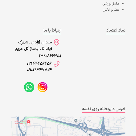
مکمل ورزشی
عطر و ادکلن
نماد اعتماد
ارتباط با ما
میدان آزادی ـ شهرک
آپادانا ـ پاساژ گل مریم
1391866351
02144656656
09019447704
آدرس داروخانه روی نقشه