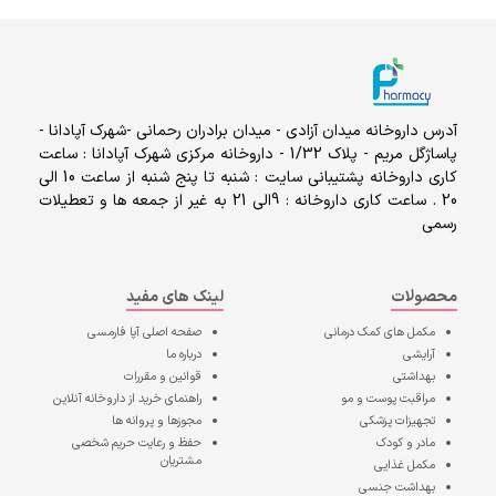
آدرس داروخانه میدان آزادی - میدان برادران رحمانی -شهرک آپادانا -
پاساژگل مریم - پلاک 1/32 - داروخانه مرکزی شهرک آپادانا : ساعت
کاری داروخانه پشتیبانی سایت : شنبه تا پنج شنبه از ساعت 10 الی
20 . ساعت کاری داروخانه : 9الی 21 به غیر از جمعه ها و تعطیلات
رسمی
محصولات
لینک های مفید
مکمل های کمک درمانی
صفحه اصلی
آپا فارمسی
آرایشی
درباره ما
بهداشتی
قوانین و مقررات
مراقبت پوست و مو
راهنمای خرید از داروخانه آنلاین
تجهیزات پزشکی
مجوزها و پروانه ها
مادر و کودک
حفظ و رعایت حریم شخصی
مشتریان
مکمل غذایی
بهداشت جنسی