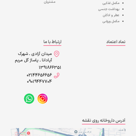
مشتریان
مکمل غذایی
بهداشت جنسی
عطر و ادکلن
مکمل ورزشی
نماد اعتماد
ارتباط با ما
میدان آزادی ـ شهرک
آپادانا ـ پاساژ گل مریم
1391866351
02144656656
09019447704
آدرس داروخانه روی نقشه