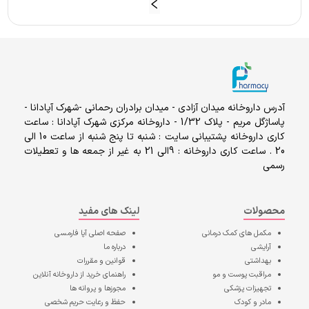
آدرس داروخانه میدان آزادی - میدان برادران رحمانی -شهرک آپادانا -
پاساژگل مریم - پلاک 1/32 - داروخانه مرکزی شهرک آپادانا : ساعت
کاری داروخانه پشتیبانی سایت : شنبه تا پنج شنبه از ساعت 10 الی
20 . ساعت کاری داروخانه : 9الی 21 به غیر از جمعه ها و تعطیلات
رسمی
محصولات
لینک های مفید
مکمل های کمک درمانی
صفحه اصلی
آپا فارمسی
آرایشی
درباره ما
بهداشتی
قوانین و مقررات
مراقبت پوست و مو
راهنمای خرید از داروخانه آنلاین
تجهیزات پزشکی
مجوزها و پروانه ها
مادر و کودک
حفظ و رعایت حریم شخصی