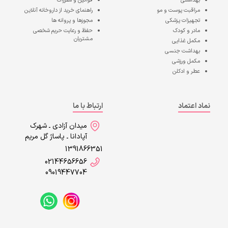
بهداشتی
قوانین و مقررات
مراقبت پوست و مو
راهنمای خرید از داروخانه آنلاین
تجهیزات پزشکی
مجوزها و پروانه ها
مادر و کودک
حفظ و رعایت حریم شخصی
مشتریان
مکمل غذایی
بهداشت جنسی
مکمل ورزشی
عطر و ادکلن
نماد اعتماد
ارتباط با ما
میدان آزادی ـ شهرک
آپادانا ـ پاساژ گل مریم
1391866351
02144656656
09019447704