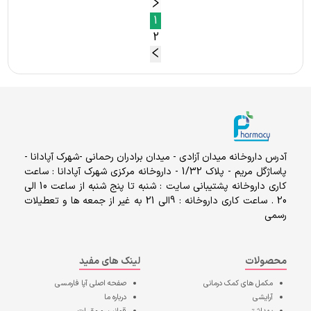
1
2
آدرس داروخانه میدان آزادی - میدان برادران رحمانی -شهرک آپادانا -
پاساژگل مریم - پلاک 1/32 - داروخانه مرکزی شهرک آپادانا : ساعت
کاری داروخانه پشتیبانی سایت : شنبه تا پنج شنبه از ساعت 10 الی
20 . ساعت کاری داروخانه : 9الی 21 به غیر از جمعه ها و تعطیلات
رسمی
محصولات
لینک های مفید
مکمل های کمک درمانی
صفحه اصلی
آپا فارمسی
آرایشی
درباره ما