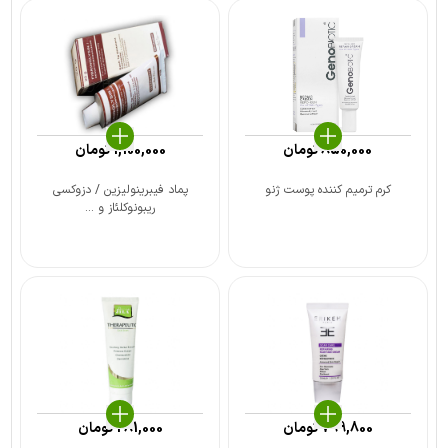
850,000
تومان
1,100,000
تومان
کرم ترمیم کننده پوست ژنو
پماد فیبرینولیزین / دزوکسی
ریبونوکلئاز و ...
799,800
تومان
281,000
تومان