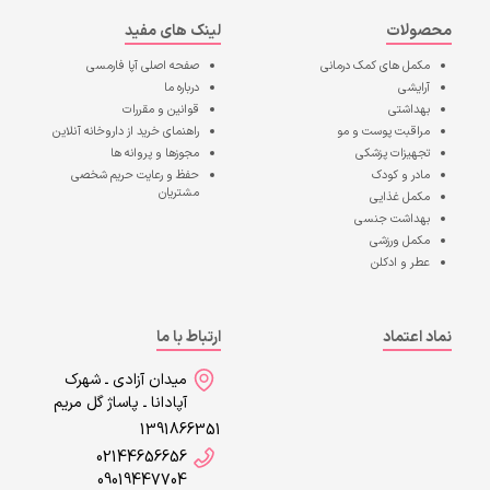
محصولات
لینک های مفید
مکمل های کمک درمانی
صفحه اصلی
آپا فارمسی
آرایشی
درباره ما
بهداشتی
قوانین و مقررات
مراقبت پوست و مو
راهنمای خرید از داروخانه آنلاین
تجهیزات پزشکی
مجوزها و پروانه ها
مادر و کودک
حفظ و رعایت حریم شخصی
مشتریان
مکمل غذایی
بهداشت جنسی
مکمل ورزشی
عطر و ادکلن
نماد اعتماد
ارتباط با ما
میدان آزادی ـ شهرک
آپادانا ـ پاساژ گل مریم
1391866351
02144656656
09019447704