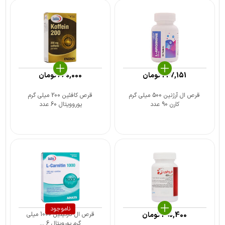
227,151
تومان
660,000
تومان
قرص ال آرژنین 500 میلی گرم
قرص کافئین 200 میلی گرم
کارن 90 عدد
یوروویتال 60 عدد
ناموجود
290,400
تومان
قرص ال کارنیتین 1000 میلی
گرم یورویتال 6 ...