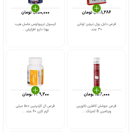
1,781,286
تومان
1,050,000
تومان
قرص دابل بول نیچرز اونلی
کپسول تریبولوس ماسل هرب
۳۰ عدد
بهتا دارو افزایش ...
154,000
تومان
739,200
تومان
قرص جوشان کافئین تائورین
قرص ال کارنیتین 500 میلی
ویتامین B کمپلک ...
گرم کارن 60 عدد ...