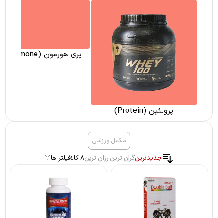
پری هورمون (pre hormone)
پروتئین (Protein)
مکمل ورزشی
جدیدترین
گران ترین
ارزان ترین
8 کالا
فیلتر ها