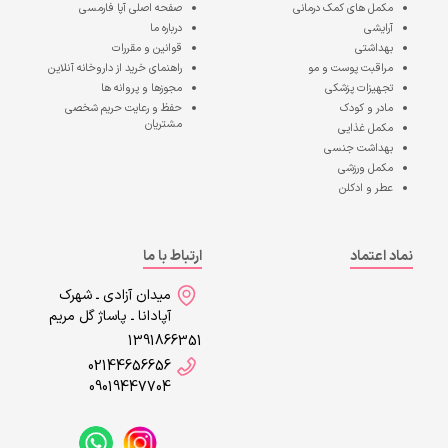
مکمل های کمک درمانی
صفحه اصلی
آپا فارمسی
آرایشی
درباره ما
بهداشتی
قوانین و مقررات
مراقبت پوست و مو
راهنمای خرید از داروخانه آنلاین
تجهیزات پزشکی
مجوزها و پروانه ها
مادر و کودک
حفظ و رعایت حریم شخصی
مشتریان
مکمل غذایی
بهداشت جنسی
مکمل ورزشی
عطر و ادکلن
نماد اعتماد
ارتباط با ما
میدان آزادی ـ شهرک
آپادانا ـ پاساژ گل مریم
1391866351
02144656656
09019447704