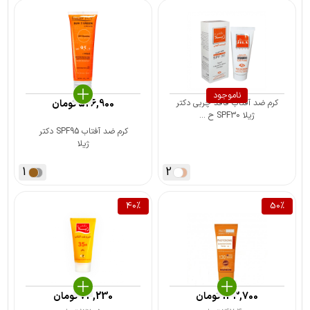
ناموجود
کرم ضد آفتاب فاقد چربی دکتر
526,900
تومان
ژیلا SPF30 ح ...
کرم ضد آفتاب SPF95 دکتر
ژیلا
1
2
40
%
50
%
133,700
تومان
73,230
تومان