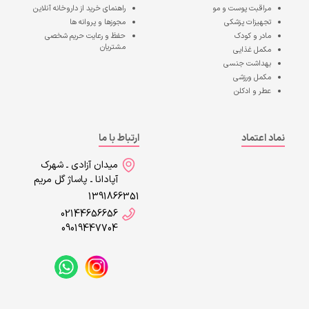
مراقبت پوست و مو
راهنمای خرید از داروخانه آنلاین
تجهیزات پزشکی
مجوزها و پروانه ها
مادر و کودک
حفظ و رعایت حریم شخصی
مشتریان
مکمل غذایی
بهداشت جنسی
مکمل ورزشی
عطر و ادکلن
نماد اعتماد
ارتباط با ما
میدان آزادی ـ شهرک
آپادانا ـ پاساژ گل مریم
1391866351
02144656656
09019447704