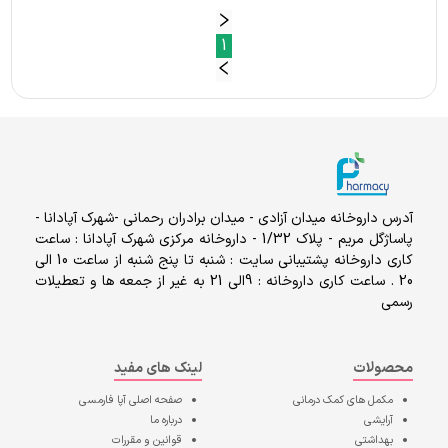
1
آدرس داروخانه میدان آزادی - میدان برادران رحمانی -شهرک آپادانا -
پاساژگل مریم - پلاک 1/32 - داروخانه مرکزی شهرک آپادانا : ساعت
کاری داروخانه پشتیبانی سایت : شنبه تا پنج شنبه از ساعت 10 الی
20 . ساعت کاری داروخانه : 9الی 21 به غیر از جمعه ها و تعطیلات
رسمی
محصولات
لینک های مفید
مکمل های کمک درمانی
صفحه اصلی
آپا فارمسی
آرایشی
درباره ما
بهداشتی
قوانین و مقررات