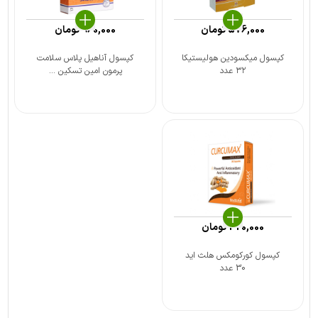
576,000
تومان
960,000
تومان
کپسول میکسودین هولیستیکا
کپسول آناهیل پلاس سلامت
۳۲ عدد
پرمون امین تسکین ...
420,000
تومان
کپسول کورکومکس هلث اید
30 عدد