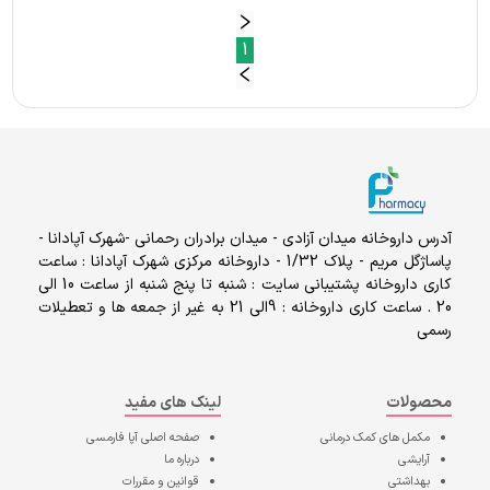
1
آدرس داروخانه میدان آزادی - میدان برادران رحمانی -شهرک آپادانا -
پاساژگل مریم - پلاک 1/32 - داروخانه مرکزی شهرک آپادانا : ساعت
کاری داروخانه پشتیبانی سایت : شنبه تا پنج شنبه از ساعت 10 الی
20 . ساعت کاری داروخانه : 9الی 21 به غیر از جمعه ها و تعطیلات
رسمی
محصولات
لینک های مفید
مکمل های کمک درمانی
صفحه اصلی
آپا فارمسی
آرایشی
درباره ما
بهداشتی
قوانین و مقررات