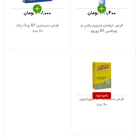
268,400
تومان
297,000
تومان
قرص جوشان منیزیم پلاس و
قرص سیستین B6 زینک رازک
ویتامین B6 یوروو ...
۶۰ عدد
ناموجود
قرص سیترامگ B6 سوپرابیون
۶۰ عدد