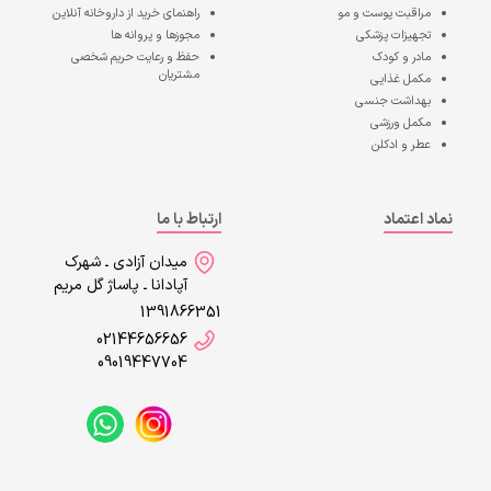
مراقبت پوست و مو
راهنمای خرید از داروخانه آنلاین
تجهیزات پزشکی
مجوزها و پروانه ها
مادر و کودک
حفظ و رعایت حریم شخصی
مشتریان
مکمل غذایی
بهداشت جنسی
مکمل ورزشی
عطر و ادکلن
نماد اعتماد
ارتباط با ما
میدان آزادی ـ شهرک
آپادانا ـ پاساژ گل مریم
1391866351
02144656656
09019447704