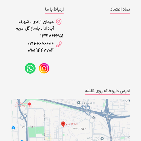
نماد اعتماد
ارتباط با ما
میدان آزادی ـ شهرک
آپادانا ـ پاساژ گل مریم
1391866351
02144656656
09019447704
آدرس داروخانه روی نقشه