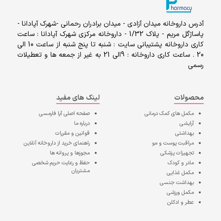
آدرس داروخانه میدان آزادی - میدان برادران رحمانی -شهرک آپادانا -
پاساژگل مریم - پلاک 1/32 - داروخانه مرکزی شهرک آپادانا : ساعت
کاری داروخانه پشتیبانی سایت : شنبه تا پنج شنبه از ساعت 10 الی
20 . ساعت کاری داروخانه : 9الی 21 به غیر از جمعه ها و تعطیلات
رسمی
محصولات
لینک های مفید
مکمل های کمک درمانی
صفحه اصلی
آپا فارمسی
آرایشی
درباره ما
بهداشتی
قوانین و مقررات
مراقبت پوست و مو
راهنمای خرید از داروخانه آنلاین
تجهیزات پزشکی
مجوزها و پروانه ها
مادر و کودک
حفظ و رعایت حریم شخصی
مشتریان
مکمل غذایی
بهداشت جنسی
مکمل ورزشی
عطر و ادکلن