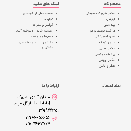
محصولات
لینک های مفید
مکمل های کمک درمانی
صفحه اصلی
آپا فارمسی
آرایشی
درباره ما
بهداشتی
قوانین و مقررات
مراقبت پوست و مو
راهنمای خرید از داروخانه آنلاین
تجهیزات پزشکی
مجوزها و پروانه ها
مادر و کودک
حفظ و رعایت حریم شخصی
مشتریان
مکمل غذایی
بهداشت جنسی
مکمل ورزشی
عطر و ادکلن
نماد اعتماد
ارتباط با ما
میدان آزادی ـ شهرک
آپادانا ـ پاساژ گل مریم
1391866351
02144656656
09019447704