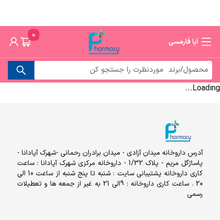
0
آپا فارمسی
Loading...
آدرس داروخانه میدان آزادی - میدان برادران رحمانی -شهرک آپادانا -
پاساژگل مریم - پلاک 1/32 - داروخانه مرکزی شهرک آپادانا : ساعت
کاری داروخانه پشتیبانی سایت : شنبه تا پنج شنبه از ساعت 10 الی
20 . ساعت کاری داروخانه : 9الی 21 به غیر از جمعه ها و تعطیلات
رسمی