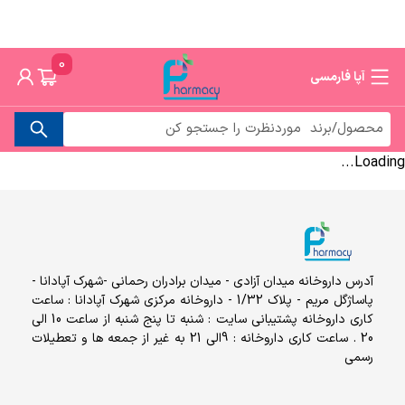
0
آپا فارمسی
Loading...
آدرس داروخانه میدان آزادی - میدان برادران رحمانی -شهرک آپادانا -
پاساژگل مریم - پلاک 1/32 - داروخانه مرکزی شهرک آپادانا : ساعت
کاری داروخانه پشتیبانی سایت : شنبه تا پنج شنبه از ساعت 10 الی
20 . ساعت کاری داروخانه : 9الی 21 به غیر از جمعه ها و تعطیلات
رسمی