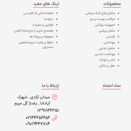
محصولات
لینک های مفید
مکمل های کمک درمانی
صفحه اصلی
آپا فارمسی
مراقبت پوست و مو
درباره ما
تجهیزات پزشکی
قوانین و مقررات
مکمل ورزشی
راهنمای خرید از داروخانه آنلاین
آرایشی
مجوزها و پروانه ها
بهداشتی
حفظ و رعایت حریم شخصی
مشتریان
مکمل غذایی
بهداشت جنسی
مادر و کودک
عطر و ادکلن
نماد اعتماد
ارتباط با ما
میدان آزادی ـ شهرک
آپادانا ـ پاساژ گل مریم
1391866351
02144656656
09019447704