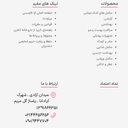
محصولات
لینک های مفید
مکمل های کمک درمانی
صفحه اصلی
آپا فارمسی
آرایشی
درباره ما
بهداشتی
قوانین و مقررات
مراقبت پوست و مو
راهنمای خرید از داروخانه آنلاین
تجهیزات پزشکی
مجوزها و پروانه ها
مادر و کودک
حفظ و رعایت حریم شخصی
مشتریان
مکمل غذایی
بهداشت جنسی
مکمل ورزشی
عطر و ادکلن
نماد اعتماد
ارتباط با ما
میدان آزادی ـ شهرک
آپادانا ـ پاساژ گل مریم
1391866351
02144656656
09019447704