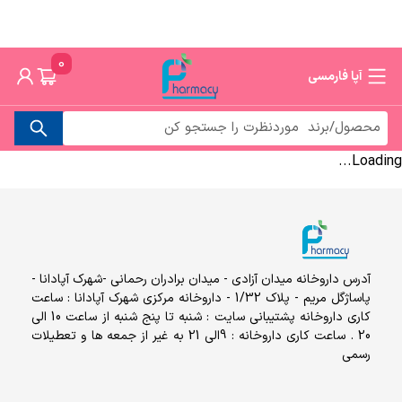
0
آپا فارمسی
Loading...
آدرس داروخانه میدان آزادی - میدان برادران رحمانی -شهرک آپادانا -
پاساژگل مریم - پلاک 1/32 - داروخانه مرکزی شهرک آپادانا : ساعت
کاری داروخانه پشتیبانی سایت : شنبه تا پنج شنبه از ساعت 10 الی
20 . ساعت کاری داروخانه : 9الی 21 به غیر از جمعه ها و تعطیلات
رسمی