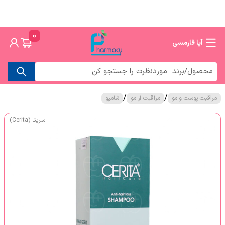
0
آپا فارمسی
/
/
مراقبت پوست و مو
مراقبت از مو
شامپو
سریتا (Cerita)