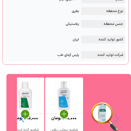
نوع محفظه
بطری
جنس محفظه
پلاستیکی
کشور تولید کننده
ایران
شرکت تولید کننده
پارس آزمای طب
280,000
تومان
185,000
تومان
0
شامپو بیوتین پلاس
شامپو گزنه ایروکس