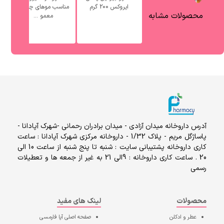
ایروکس 200 گرم
مناسب موهای چرب و
محصولات مشابه
معمو ...
آدرس داروخانه میدان آزادی - میدان برادران رحمانی -شهرک آپادانا -
پاساژگل مریم - پلاک 1/32 - داروخانه مرکزی شهرک آپادانا : ساعت
کاری داروخانه پشتیبانی سایت : شنبه تا پنج شنبه از ساعت 10 الی
20 . ساعت کاری داروخانه : 9الی 21 به غیر از جمعه ها و تعطیلات
رسمی
محصولات
لینک های مفید
عطر و ادکلن
صفحه اصلی
آپا فارمسی