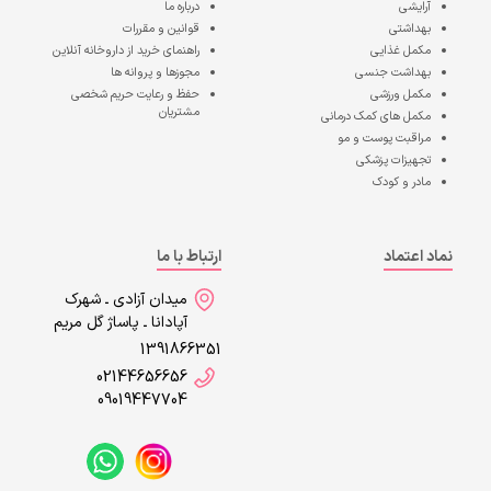
آرایشی
درباره ما
بهداشتی
قوانین و مقررات
مکمل غذایی
راهنمای خرید از داروخانه آنلاین
بهداشت جنسی
مجوزها و پروانه ها
مکمل ورزشی
حفظ و رعایت حریم شخصی
مشتریان
مکمل های کمک درمانی
مراقبت پوست و مو
تجهیزات پزشکی
مادر و کودک
نماد اعتماد
ارتباط با ما
میدان آزادی ـ شهرک
آپادانا ـ پاساژ گل مریم
1391866351
02144656656
09019447704