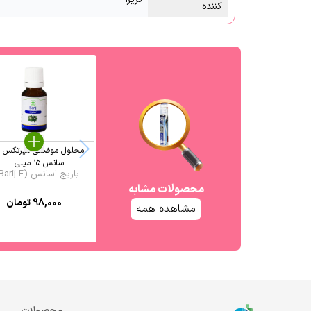
کننده
محلول موضعی میرتکس با
اسانس ۱۵ میلی ‎ ...
باریج اسانس (Barij E ...
محصولات مشابه
98,000
تومان
مشاهده همه