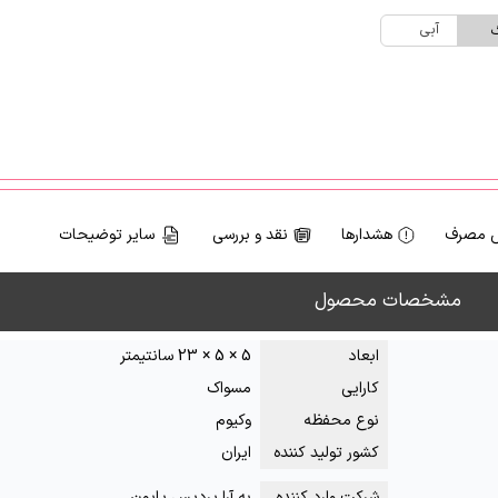
آبی
گ
 مصرف
هشدارها
نقد و بررسی
سایر توضیحات
مشخصات محصول
ابعاد
5 × 5 × 23 سانتیمتر
کارایی
مسواک
نوع محفظه
وکیوم
کشور تولید کننده
ایران
شرکت وارد کننده
به آرا پردیس پایون