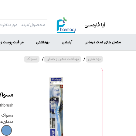
آپا فارمسی
مکمل های کمک درمانی
آرایشی
بهداشتی
مراقبت پوست و 
/
/
بهداشتی
بهداشت دهان و دندان
مسواک
مسواک 
othbrush
مسواک فل
دندان‌ه