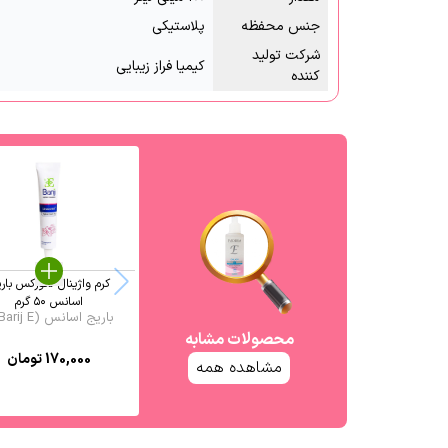
جنس محفظه
پلاستیکی
شرکت تولید
کیمیا فراز زیبایی
کننده
کرم واژینال لکورکس بار
اسانس ۵۰ گرم
باریج اسانس (Barij E ...
محصولات مشابه
170,000
تومان
مشاهده همه