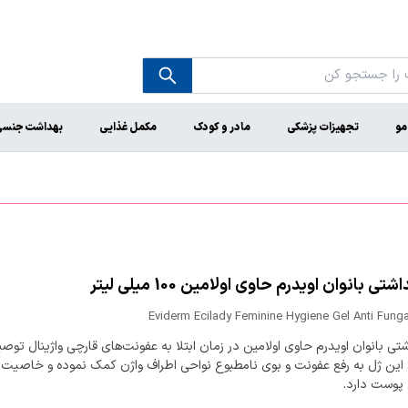
مو
تجهیزات پزشکی
مادر و کودک
مکمل غذایی
بهداشت جنس
تی بانوان اویدرم حاوی اولامین 100 میلی لیتر
Eviderm Ecilady Feminine Hygiene Gel Anti Funga
تی بانوان اویدرم حاوی اولامین در زمان ابتلا به عفونت‌های قارچی واژینال توصی
 این ژل به رفع عفونت و بوی نامطبوع نواحی اطراف واژن کمک نموده و خاصیت
پوست دارد.