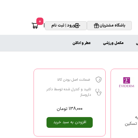
0
|
باشگاه مشتریان
ورود | ثبت نام
ی
مکمل ورزشی
عطر و ادکلن
ضمانت اصل بودن کالا
تایید و کنترل شده توسط دکتر
داروساز
138,000
تومان
ه
افزودن به سبد خرید
 تسکین