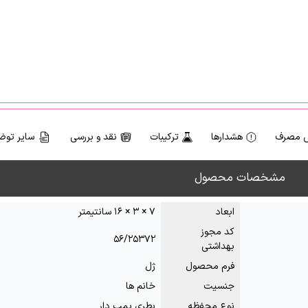
 مصرف
هشدارها
ترکیبات
نقد و بررسی
سایر توض
مشخصات محصول
ابعاد
۷ × ۳ × ۱۶ سانتیمتر
کد مجوز
۵۶/۲۵۳۷۲
بهداشتی
فرم محصول
ژل
جنسیت
خانم ها
نوع محفظه
بطری پمپ دار