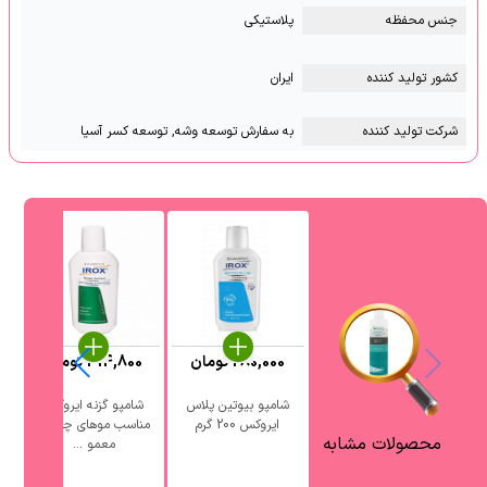
جنس محفظه
پلاستیکی
کشور تولید کننده
ایران
شرکت تولید کننده
به سفارش توسعه وشه, توسعه کسر آسیا
280,000
تومان
414,800
تومان
0
شامپو بیوتین پلاس
شامپو گزنه ایروکس
ایروکس 200 گرم
مناسب موهای چرب و
محصولات مشابه
معمو ...