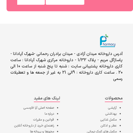
آدرس داروخانه میدان آزادی - میدان برادران رحمانی -شهرک آپادانا -
پاساژگل مریم - پلاک 1/32 - داروخانه مرکزی شهرک آپادانا : ساعت
کاری داروخانه پشتیبانی سایت : شنبه تا پنج شنبه از ساعت 10 الی
20 . ساعت کاری داروخانه : 9الی 21 به غیر از جمعه ها و تعطیلات
رسمی
محصولات
لینک های مفید
آرایشی
صفحه اصلی
آپا فارمسی
بهداشتی
درباره ما
مکمل غذایی
قوانین و مقررات
عطر و ادکلن
راهنمای خرید از داروخانه آنلاین
مکمل های کمک درمانی
مجوزها و پروانه ها