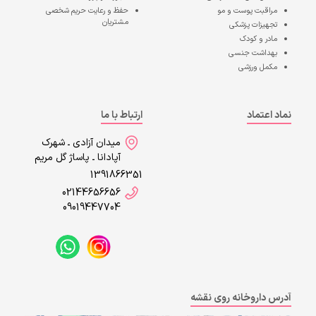
مراقبت پوست و مو
حفظ و رعایت حریم شخصی
مشتریان
تجهیزات پزشکی
مادر و کودک
بهداشت جنسی
مکمل ورزشی
نماد اعتماد
ارتباط با ما
میدان آزادی ـ شهرک
آپادانا ـ پاساژ گل مریم
1391866351
02144656656
09019447704
آدرس داروخانه روی نقشه