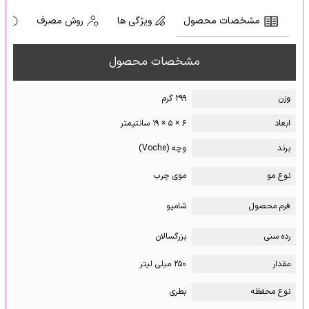
مشخصات محصول
ویژگی ها
روش مصرف
ه
مشخصات محصول
وزن
۲۹۹ گرم
ابعاد
۶ × ۵ × ۱۹ سانتیمتر
برند
وچه (Voche)
نوع مو
موی چرب
فرم محصول
شامپو
رده سنی
بزرگسالان
مقدار
۲۵۰ میلی لیتر
نوع محفظه
بطری