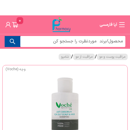
0
آپا فارمسی
/
/
مراقبت پوست و مو
مراقبت از مو
شامپو
وچه (Voche)