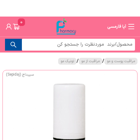
0
آپا فارمسی
/
/
مراقبت پوست و مو
مراقبت از مو
تونیک مو
سپیداج (Sepidaj)