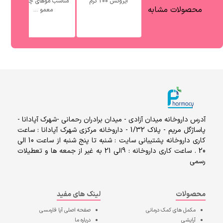
ایروکس 200 گرم
مناسب موهای چرب و
محصولات مشابه
معمو ...
آدرس داروخانه میدان آزادی - میدان برادران رحمانی -شهرک آپادانا -
پاساژگل مریم - پلاک 1/32 - داروخانه مرکزی شهرک آپادانا : ساعت
کاری داروخانه پشتیبانی سایت : شنبه تا پنج شنبه از ساعت 10 الی
20 . ساعت کاری داروخانه : 9الی 21 به غیر از جمعه ها و تعطیلات
رسمی
محصولات
لینک های مفید
مکمل های کمک درمانی
صفحه اصلی
آپا فارمسی
آرایشی
درباره ما