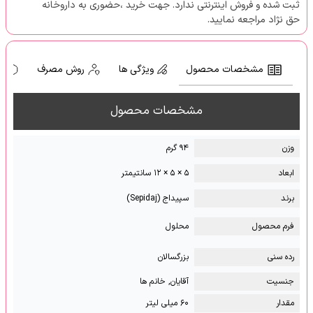
ثبت شده و فروش اینترنتی ندارد. جهت خرید ،حضوری به داروخانه
حق نژاد مراجعه نمایید.
مشخصات محصول
ویژگی ها
روش مصرف
ه
مشخصات محصول
وزن
۹۴ گرم
ابعاد
۵ × ۵ × ۱۲ سانتیمتر
برند
سپیداج (Sepidaj)
فرم محصول
محلول
رده سنی
بزرگسالان
جنسیت
آقایان, خانم ها
مقدار
۶۰ میلی لیتر