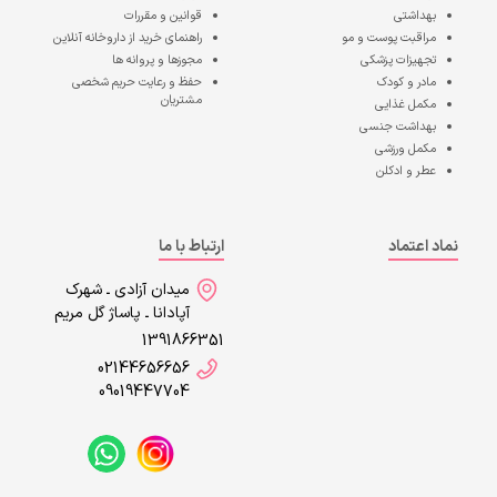
بهداشتی
قوانین و مقررات
مراقبت پوست و مو
راهنمای خرید از داروخانه آنلاین
تجهیزات پزشکی
مجوزها و پروانه ها
مادر و کودک
حفظ و رعایت حریم شخصی
مشتریان
مکمل غذایی
بهداشت جنسی
مکمل ورزشی
عطر و ادکلن
نماد اعتماد
ارتباط با ما
میدان آزادی ـ شهرک
آپادانا ـ پاساژ گل مریم
1391866351
02144656656
09019447704