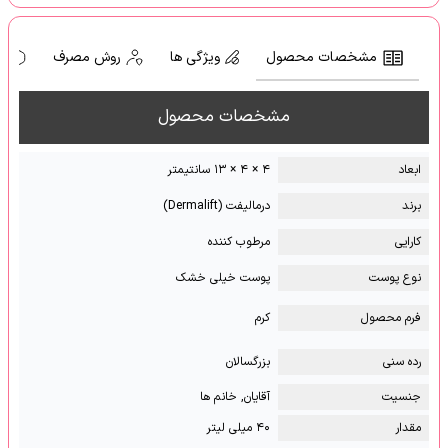
مشخصات محصول
ویژگی ها
روش مصرف
ه
مشخصات محصول
ابعاد
۴ × ۴ × ۱۳ سانتیمتر
برند
درمالیفت (Dermalift)
کارایی
مرطوب کننده
نوع پوست
پوست خیلی خشک
فرم محصول
کرم
رده سنی
بزرگسالان
جنسیت
آقایان, خانم ها
مقدار
۴۰ میلی لیتر