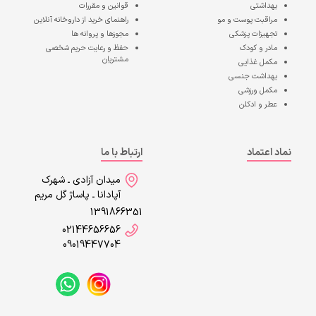
بهداشتی
قوانین و مقررات
مراقبت پوست و مو
راهنمای خرید از داروخانه آنلاین
تجهیزات پزشکی
مجوزها و پروانه ها
مادر و کودک
حفظ و رعایت حریم شخصی
مشتریان
مکمل غذایی
بهداشت جنسی
مکمل ورزشی
عطر و ادکلن
نماد اعتماد
ارتباط با ما
میدان آزادی ـ شهرک
آپادانا ـ پاساژ گل مریم
1391866351
02144656656
09019447704