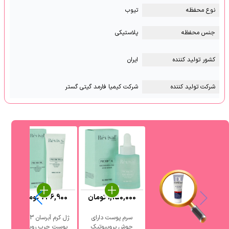
نوع محفظه
تیوب
جنس محفظه
پلاستیکی
کشور تولید کننده
ایران
شرکت تولید کننده
شرکت کیمیا فارمد گیتی گستر
1,150,000
تومان
736,900
تومان
0
سرم پوست دارای
ژل کرم آبرسان 3 در 1
جوش پروبیوتیک
پوست چرب رویوال
آ