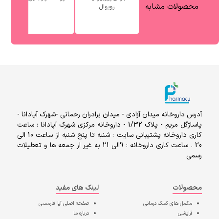
محصولات مشابه
رویوال
آدرس داروخانه میدان آزادی - میدان برادران رحمانی -شهرک آپادانا -
پاساژگل مریم - پلاک 1/32 - داروخانه مرکزی شهرک آپادانا : ساعت
کاری داروخانه پشتیبانی سایت : شنبه تا پنج شنبه از ساعت 10 الی
20 . ساعت کاری داروخانه : 9الی 21 به غیر از جمعه ها و تعطیلات
رسمی
محصولات
لینک های مفید
مکمل های کمک درمانی
صفحه اصلی
آپا فارمسی
آرایشی
درباره ما