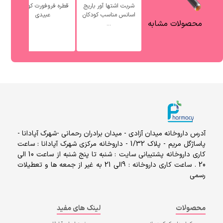
شربت اشتها آور باریج
قطره فروفورت کودکان
اسانس مناسب کودکان
عبیدی
محصولات مشابه
...
آدرس داروخانه میدان آزادی - میدان برادران رحمانی -شهرک آپادانا -
پاساژگل مریم - پلاک 1/32 - داروخانه مرکزی شهرک آپادانا : ساعت
کاری داروخانه پشتیبانی سایت : شنبه تا پنج شنبه از ساعت 10 الی
20 . ساعت کاری داروخانه : 9الی 21 به غیر از جمعه ها و تعطیلات
رسمی
محصولات
لینک های مفید