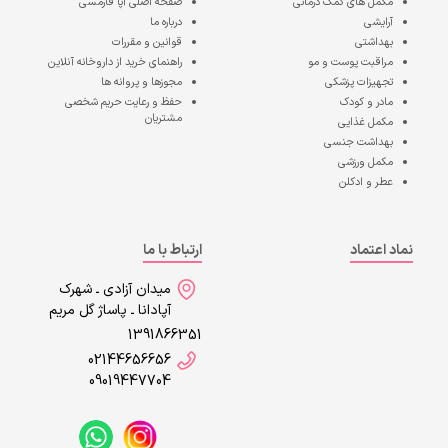
مکمل های کمک درمانی
صفحه اصلی
آپا فارمسی
آرایشی
درباره ما
بهداشتی
قوانین و مقررات
مراقبت پوست و مو
راهنمای خرید از داروخانه آنلاین
تجهیزات پزشکی
مجوزها و پروانه ها
مادر و کودک
حفظ و رعایت حریم شخصی
مشتریان
مکمل غذایی
بهداشت جنسی
مکمل ورزشی
عطر و ادکلن
نماد اعتماد
ارتباط با ما
میدان آزادی ـ شهرک
آپادانا ـ پاساژ گل مریم
1391866351
02144656656
09019447704