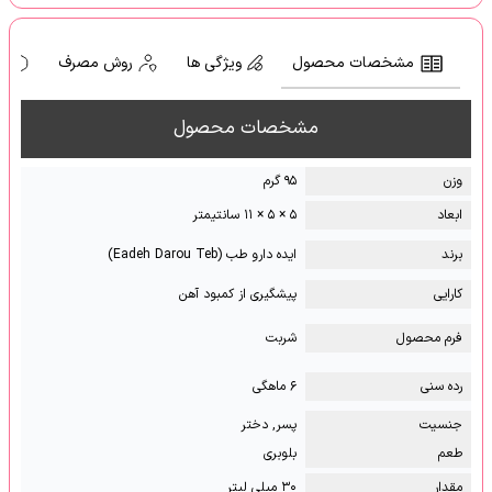
مشخصات محصول
ویژگی ها
روش مصرف
ه
مشخصات محصول
وزن
۹۵ گرم
ابعاد
۵ × ۵ × ۱۱ سانتیمتر
برند
ایده دارو طب (Eadeh Darou Teb)
کارایی
پیشگیری از کمبود آهن
فرم محصول
شربت
رده سنی
۶ ماهگی
جنسیت
پسر, دختر
طعم
بلوبری
مقدار
۳۰ میلی لیتر