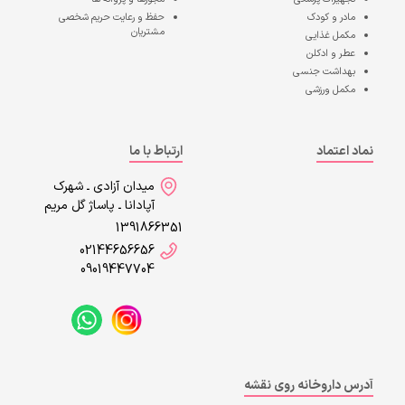
مادر و کودک
حفظ و رعایت حریم شخصی
مشتریان
مکمل غذایی
عطر و ادکلن
بهداشت جنسی
مکمل ورزشی
نماد اعتماد
ارتباط با ما
میدان آزادی ـ شهرک
آپادانا ـ پاساژ گل مریم
1391866351
02144656656
09019447704
آدرس داروخانه روی نقشه