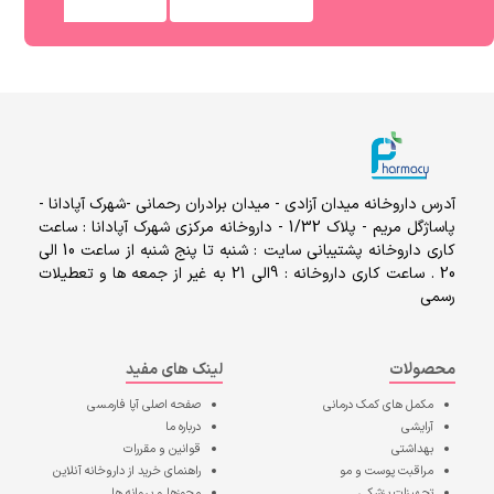
آدرس داروخانه میدان آزادی - میدان برادران رحمانی -شهرک آپادانا -
پاساژگل مریم - پلاک 1/32 - داروخانه مرکزی شهرک آپادانا : ساعت
کاری داروخانه پشتیبانی سایت : شنبه تا پنج شنبه از ساعت 10 الی
20 . ساعت کاری داروخانه : 9الی 21 به غیر از جمعه ها و تعطیلات
رسمی
محصولات
لینک های مفید
مکمل های کمک درمانی
صفحه اصلی
آپا فارمسی
آرایشی
درباره ما
بهداشتی
قوانین و مقررات
مراقبت پوست و مو
راهنمای خرید از داروخانه آنلاین
تجهیزات پزشکی
مجوزها و پروانه ها