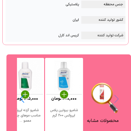
جنس محفظه
پلاستیکی
کشور تولید کننده
ایران
شرکت تولید کننده
کریس اند کارل
280,000
تومان
185,000
تومان
0
شامپو بیوتین پلاس
شامپو گزنه ایروکس
ایروکس 200 گرم
مناسب موهای چرب و
محصولات مشابه
معمو ...