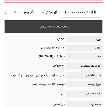
مشخصات محصول
ویژگی ها
روش مصرف
ه
مشخصات محصول
وزن
۹۴ گرم
ابعاد
۷ × ۵ × ۱۳ سانتیمتر
برند
درمالیفت (Dermalift)
کد مجوز بهداشتی
۵۶/۲۶۰۴۰
ماده شاخص
اسید سالیسیلیک, بوتیل رزورسینول, واندرلایت
نوع پوست
پوست آکنه دار, پوست چرب
فرم محصول
ژل
رده سنی
بزرگسالان