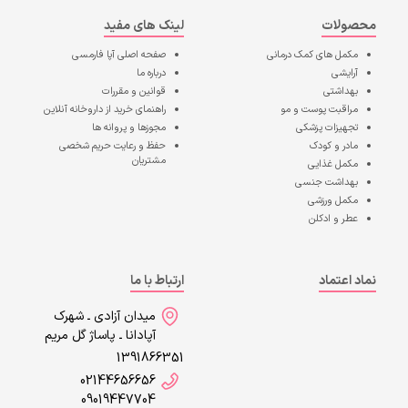
محصولات
لینک های مفید
مکمل های کمک درمانی
صفحه اصلی
آپا فارمسی
آرایشی
درباره ما
بهداشتی
قوانین و مقررات
مراقبت پوست و مو
راهنمای خرید از داروخانه آنلاین
تجهیزات پزشکی
مجوزها و پروانه ها
مادر و کودک
حفظ و رعایت حریم شخصی
مشتریان
مکمل غذایی
بهداشت جنسی
مکمل ورزشی
عطر و ادکلن
نماد اعتماد
ارتباط با ما
میدان آزادی ـ شهرک
آپادانا ـ پاساژ گل مریم
1391866351
02144656656
09019447704