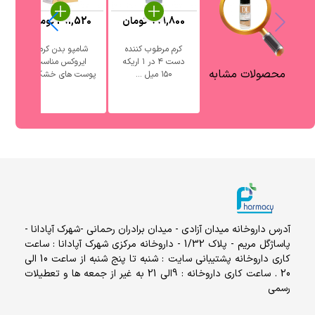
999,800
تومان
291,520
تومان
کرم مرطوب کننده
شامپو بدن کرمی
ش
دست ۴ در ۱ اریکه
ایروکس مناسب
محصولات مشابه
۱۵۰ میل ...
پوست های خشک ...
آدرس داروخانه میدان آزادی - میدان برادران رحمانی -شهرک آپادانا -
پاساژگل مریم - پلاک 1/32 - داروخانه مرکزی شهرک آپادانا : ساعت
کاری داروخانه پشتیبانی سایت : شنبه تا پنج شنبه از ساعت 10 الی
20 . ساعت کاری داروخانه : 9الی 21 به غیر از جمعه ها و تعطیلات
رسمی