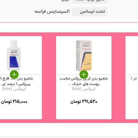
تحت لیسانس
اکسپنساینس فرانسه
کرم مرطوب کننده دست ۴ در ۱
شامپو بدن کرمی ایروکس مناسب
شامپو بدن ضد قارچ اک
پوست های خشک ...
پیروکس 1 درصد ایر ...
ایروکس (Irox)
ایروکس (Irox)
291,520
تومان
215,000
تومان