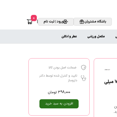
0
|
باشگاه مشتریان
ورود | ثبت نام
ی
مکمل ورزشی
عطر و ادکلن
ضمانت اصل بودن کالا
تایید و کنترل شده توسط دکتر
داروساز
کرم مرطوب کننده دست هیدرالیفت درمالیفت مناسب انواع پوست 75 میلی
398,000
تومان
افزودن به سبد خرید
ن
د.