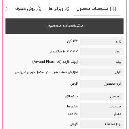
مشخصات محصول
ویژگی ها
روش مصرف
ه
مشخصات محصول
وزن
۱۲۷ گرم
ابعاد
۷ × ۷ × ۱۰ سانتیمتر
برند
اروند فارمد (Arvand Pharmed)
کارایی
افزایش دهنده شیر مادر, مکمل دوران شیردهی
فرم محصول
قرص
رده سنی
بزرگسالان
جنسیت
خانم ها
مقدار
۶۰ عدد
نوع محفظه
قوطی