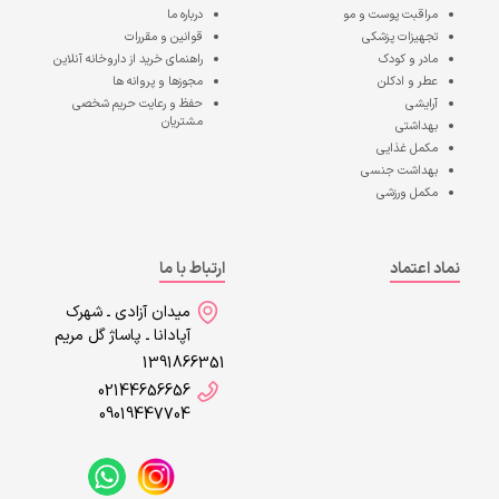
مراقبت پوست و مو
درباره ما
تجهیزات پزشکی
قوانین و مقررات
مادر و کودک
راهنمای خرید از داروخانه آنلاین
عطر و ادکلن
مجوزها و پروانه ها
آرایشی
حفظ و رعایت حریم شخصی
مشتریان
بهداشتی
مکمل غذایی
بهداشت جنسی
مکمل ورزشی
نماد اعتماد
ارتباط با ما
میدان آزادی ـ شهرک
آپادانا ـ پاساژ گل مریم
1391866351
02144656656
09019447704