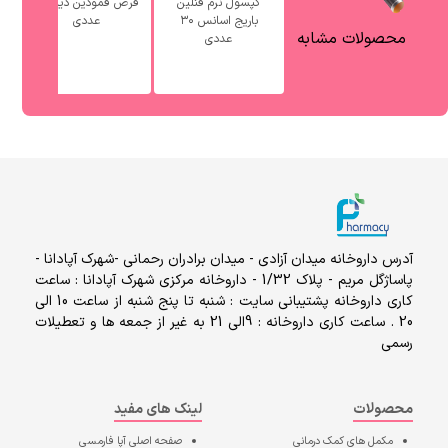
کپسول نرم فنلین
قرص فمودین دینه ۵۰
باریج اسانس ۳۰
عددی
گل 
محصولات مشابه
عددی
آدرس داروخانه میدان آزادی - میدان برادران رحمانی -شهرک آپادانا -
پاساژگل مریم - پلاک 1/32 - داروخانه مرکزی شهرک آپادانا : ساعت
کاری داروخانه پشتیبانی سایت : شنبه تا پنج شنبه از ساعت 10 الی
20 . ساعت کاری داروخانه : 9الی 21 به غیر از جمعه ها و تعطیلات
رسمی
محصولات
لینک های مفید
مکمل های کمک درمانی
صفحه اصلی
آپا فارمسی