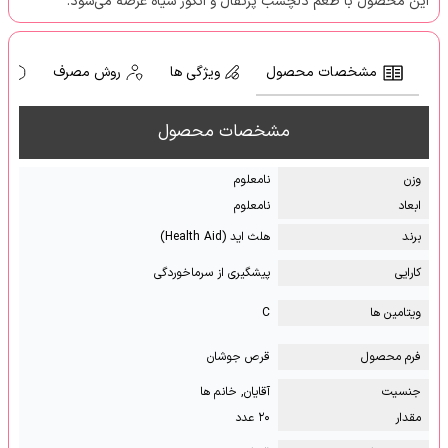
این محصول با طعم دلچسب پرتقال و انگور سیاه عرضه می‌شود.
مشخصات محصول
ویژگی ها
روش مصرف
ه
مشخصات محصول
وزن
نامعلوم
ابعاد
نامعلوم
برند
هلث اید (Health Aid)
کارایی
پیشگیری از سرماخوردگی
ویتامین ها
C
فرم محصول
قرص جوشان
جنسیت
آقایان, خانم ها
مقدار
۲۰ عدد