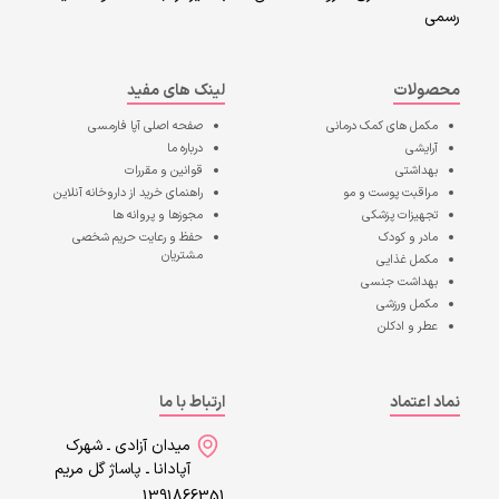
رسمی
محصولات
لینک های مفید
مکمل های کمک درمانی
صفحه اصلی
آپا فارمسی
آرایشی
درباره ما
بهداشتی
قوانین و مقررات
مراقبت پوست و مو
راهنمای خرید از داروخانه آنلاین
تجهیزات پزشکی
مجوزها و پروانه ها
مادر و کودک
حفظ و رعایت حریم شخصی
مشتریان
مکمل غذایی
بهداشت جنسی
مکمل ورزشی
عطر و ادکلن
نماد اعتماد
ارتباط با ما
میدان آزادی ـ شهرک
آپادانا ـ پاساژ گل مریم
1391866351