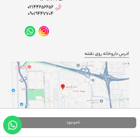
02144656656
09019447704
آدرس داروخانه روی نقشه
ناموجود
Powered By
A Pluss