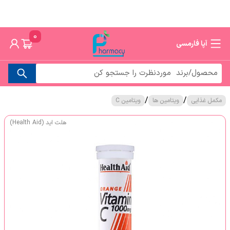
0
آپا فارمسی
/
/
مکمل غذایی
ویتامین ها
ویتامین C
هلث اید (Health Aid)