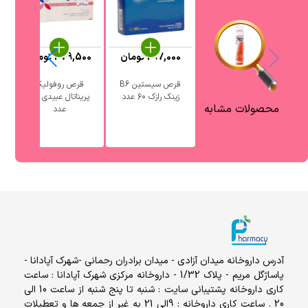
297,000
تومان
379,500
تومان
قرص سیستین B6
قرص روفولیک
زینک رازک ۶۰ عدد
پریناتال عبیدی 30
دانا
محصولات مشابه
عدد
آدرس داروخانه میدان آزادی - میدان برادران رحمانی -شهرک آپادانا -
پاساژگل مریم - پلاک 1/32 - داروخانه مرکزی شهرک آپادانا : ساعت
کاری داروخانه پشتیبانی سایت : شنبه تا پنج شنبه از ساعت 10 الی
20 . ساعت کاری داروخانه : 9الی 21 به غیر از جمعه ها و تعطیلات