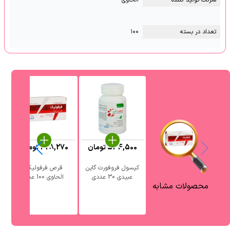
شرکت تولید کننده
الحاوی
تعداد در بسته
۱۰۰
544,500
تومان
328,270
تومان
0
کپسول فروفورت گاین
قرص فرفولیک
عبیدی 30 عددی
الحاوی 100 عدد
محصولات مشابه