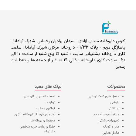
آدرس داروخانه میدان آزادی - میدان برادران رحمانی -شهرک آپادانا -
پاساژگل مریم - پلاک 1/32 - داروخانه مرکزی شهرک آپادانا : ساعت
کاری داروخانه پشتیبانی سایت : شنبه تا پنج شنبه از ساعت 10 الی
20 . ساعت کاری داروخانه : 9الی 21 به غیر از جمعه ها و تعطیلات
رسمی
محصولات
لینک های مفید
مکمل های کمک درمانی
صفحه اصلی
آپا فارمسی
آرایشی
درباره ما
بهداشتی
قوانین و مقررات
مراقبت پوست و مو
راهنمای خرید از داروخانه آنلاین
تجهیزات پزشکی
مجوزها و پروانه ها
مادر و کودک
حفظ و رعایت حریم شخصی
مشتریان
مکمل غذایی