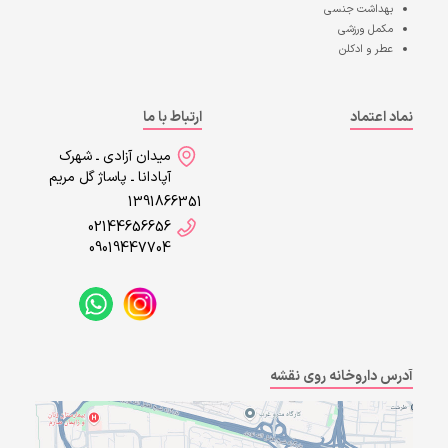
بهداشت جنسی
مکمل ورزشی
عطر و ادکلن
نماد اعتماد
ارتباط با ما
میدان آزادی ـ شهرک
آپادانا ـ پاساژ گل مریم
1391866351
02144656656
09019447704
آدرس داروخانه روی نقشه