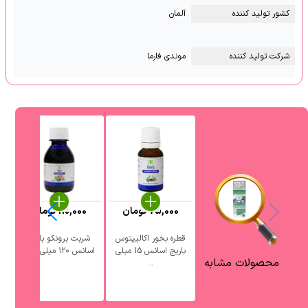
کشور تولید کننده
آلمان
شرکت تولید کننده
موندی فارما
75,000
تومان
110,000
تومان
قطره بخور اکالیپتوس
شربت برونکو باریج
باریج اسانس 15 میلی
اسانس ۱۲۰ میلی ‎لیتر
با
محصولات مشابه
...