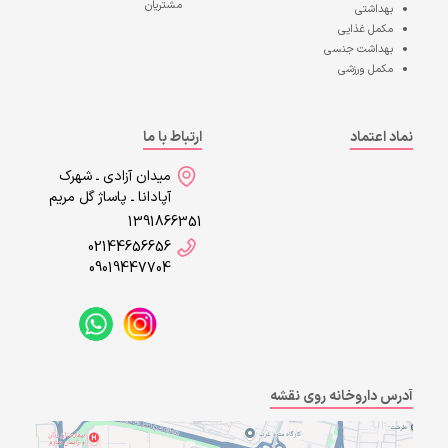
مشتریان
بهداشتی
مکمل غذایی
بهداشت جنسی
مکمل ورزشی
نماد اعتماد
ارتباط با ما
میدان آزادی ـ شهرک
آپادانا ـ پاساژ گل مریم
1391866351
02144656656
09019447704
آدرس داروخانه روی نقشه