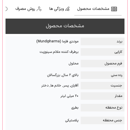
مشخصات محصول
ویژگی ها
روش مصرف
ه
مشخصات محصول
برند
موندی فارما (Mundipharma)
کارایی
برطرف کننده علائم سینوزیت
فرم محصول
محلول
رده سنی
بالای ۲ سال, بزرگسالان
جنسیت
آقایان, پسر, خانم ها, دختر
مقدار
۲۰ میلی لیتر
نوع محفظه
بطری
جنس محفظه
پلاستیکی