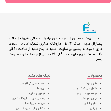
آدرس داروخانه میدان آزادی - میدان برادران رحمانی -شهرک آپادانا -
پاساژگل مریم - پلاک 1/32 - داروخانه مرکزی شهرک آپادانا : ساعت
کاری داروخانه پشتیبانی سایت : شنبه تا پنج شنبه از ساعت 10 الی
20 . ساعت کاری داروخانه : 9الی 21 به غیر از جمعه ها و تعطیلات
رسمی
محصولات
لینک های مفید
مادر و کودک
صفحه اصلی
آپا فارمسی
مکمل های کمک درمانی
درباره ما
مراقبت پوست و مو
قوانین و مقررات
تجهیزات پزشکی
راهنمای خرید از داروخانه آنلاین
عطر و ادکلن
مجوزها و پروانه ها
آرایشی
حفظ و رعایت حریم شخصی