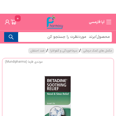
0
آپا فارمسی
/
/
مکمل های کمک درمانی
سرماخوردگی و آنفولانزا
ضد احتقان
موندی فارما (Mundipharma)