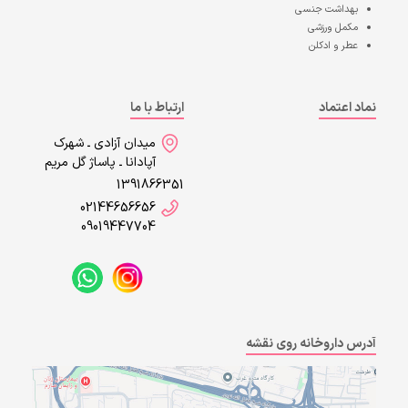
بهداشت جنسی
مکمل ورزشی
عطر و ادکلن
نماد اعتماد
ارتباط با ما
میدان آزادی ـ شهرک
آپادانا ـ پاساژ گل مریم
1391866351
02144656656
09019447704
آدرس داروخانه روی نقشه