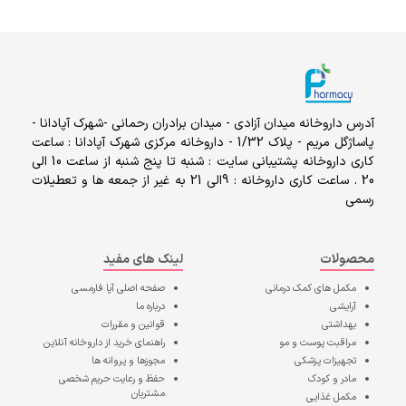
آدرس داروخانه میدان آزادی - میدان برادران رحمانی -شهرک آپادانا -
پاساژگل مریم - پلاک 1/32 - داروخانه مرکزی شهرک آپادانا : ساعت
کاری داروخانه پشتیبانی سایت : شنبه تا پنج شنبه از ساعت 10 الی
20 . ساعت کاری داروخانه : 9الی 21 به غیر از جمعه ها و تعطیلات
رسمی
محصولات
لینک های مفید
مکمل های کمک درمانی
صفحه اصلی
آپا فارمسی
آرایشی
درباره ما
بهداشتی
قوانین و مقررات
مراقبت پوست و مو
راهنمای خرید از داروخانه آنلاین
تجهیزات پزشکی
مجوزها و پروانه ها
مادر و کودک
حفظ و رعایت حریم شخصی
مشتریان
مکمل غذایی