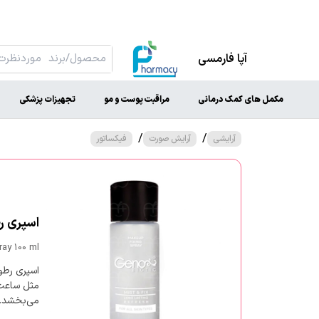
آپا فارمسی
مکمل های کمک درمانی
مراقبت پوست و مو
تجهیزات پزشکی
/
/
آرایشی
آرایش صورت
فیکساتور
اسپری رطو
ray 100 ml
اسپری رطو
مثل ساعت ا
می‌بخشد.